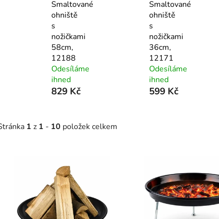
Smaltované
Smaltované
ohniště
ohniště
s
s
nožičkami
nožičkami
58cm,
36cm,
12188
12171
Odesíláme
Odesíláme
ihned
ihned
829 Kč
599 Kč
Stránka
1
z
1
-
10
položek celkem
V
ý
p
s