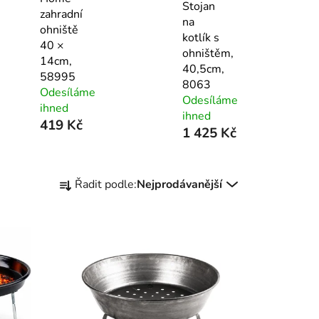
Stojan
zahradní
na
ohniště
kotlík s
40 ×
ohništěm,
14cm,
40,5cm,
58995
8063
Odesíláme
Odesíláme
ihned
ihned
419 Kč
1 425 Kč
Ř
Řadit podle:
Nejprodávanější
a
z
e
n
í
p
r