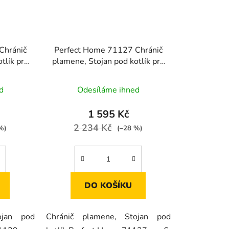
Chránič
Perfect Home 71127 Chránič
tlík pro
plamene, Stojan pod kotlík pro
tlíky
6, 8, 10 L kotlíky
d
Odesíláme ihned
1 595 Kč
2 234 Kč
%)
(–28 %)
DO KOŠÍKU
ojan pod
Chránič plamene, Stojan pod