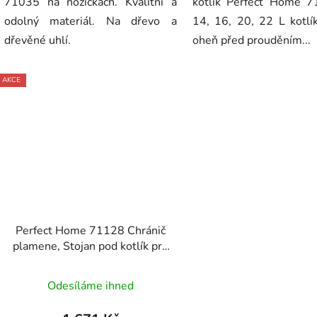
71035 na nožičkách. Kvalitní a
kotlík Perfect Home 
odolný materiál. Na dřevo a
14, 16, 20, 22 L kotlík
dřevěné uhlí.
oheň před prouděním...
AKCE
Perfect Home 71128 Chránič
plamene, Stojan pod kotlík pro
10, 14, 16 L kotlíky
Odesíláme ihned