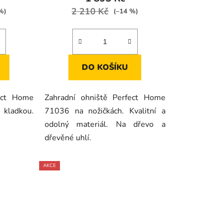
2 210 Kč
%)
(–14 %)
DO KOŠÍKU
fect Home
Zahradní ohniště Perfect Home
kladkou.
71036 na nožičkách. Kvalitní a
odolný materiál. Na dřevo a
dřevěné uhlí.
AKCE