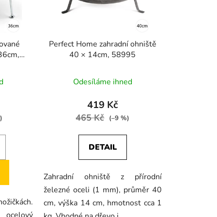
o
d
u
k
ované
Perfect Home zahradní ohniště
t
 36cm,
40 × 14cm, 58995
ů
d
Odesíláme ihned
419 Kč
465 Kč
)
(–9 %)
DETAIL
Zahradní ohniště z přírodní
železné oceli (1 mm), průměr 40
ožičkách.
cm, výška 14 cm, hmotnost cca 1
 ocelový
kg. Vhodné na dřevo i...