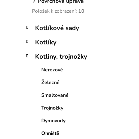
Povrchová úprava
Položek k zobrazení:
10
K
Přeskočit
Kotlíkové sady
a
kategorie
t
Kotlíky
e
g
Kotliny, trojnožky
o
r
Nerezové
i
e
Železné
Smaltované
Trojnožky
Dymovody
Ohniště