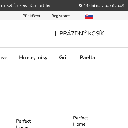
 na kotlíky - jednička na trhu
🔄 14 dní na vrácení zboží
Přihlášení
Registrace
bitele podat obchodníkovi žádost o nápravu
Reklamační řád
PRÁZDNÝ KOŠÍK
NÁKUPNÍ
KOŠÍK
nve
Hrnce, mísy
Gril
Paella
Stolován
Perfect
Perfect
Home
Home