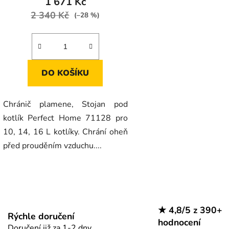
1 671 Kč
2 340 Kč
(–28 %)
DO KOŠÍKU
Chránič plamene, Stojan pod
kotlík Perfect Home 71128 pro
10, 14, 16 L kotlíky. Chrání oheň
před prouděním vzduchu....
O
v
l
★ 4,8/5 z 390+
á
Rýchle doručení
hodnocení
d
Doručení již za 1-2 dny