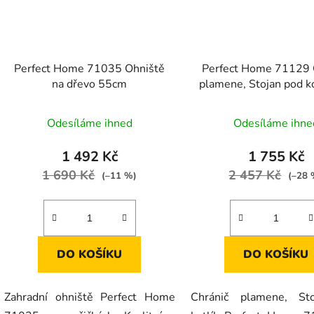
Perfect Home 71035 Ohniště
Perfect Home 71129 
na dřevo 55cm
plamene, Stojan pod ko
14, 16, 20, 22 L ko
Odesíláme ihned
Odesíláme ihne
1 492 Kč
1 755 Kč
1 690 Kč
2 457 Kč
(–11 %)
(–28 
DO KOŠÍKU
DO KOŠÍKU
Zahradní ohniště Perfect Home
Chránič plamene, St