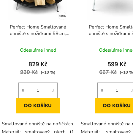
p
r
o
d
Perfect Home Smaltované
Perfect Home Smalt
u
ohniště s nožičkami 58cm,
ohniště s nožičkami
k
12188
12171
t
Odesíláme ihned
Odesíláme ihne
ů
829 Kč
599 Kč
930 Kč
667 Kč
(–10 %)
(–10 %
DO KOŠÍKU
DO KOŠÍKU
Smaltované ohniště na nožičkách.
Smaltované ohniště na n
Materiál: smaltovaný plech (1
Materiál: smaltovaný