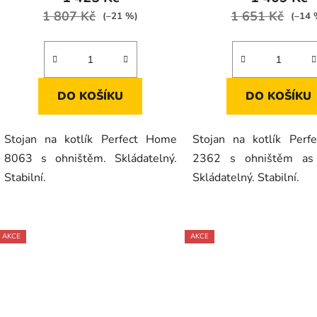
1 807 Kč
1 651 Kč
(–21 %)
(–14 
DO KOŠÍKU
DO KOŠÍKU
Stojan na kotlík Perfect Home
Stojan na kotlík Per
8063 s ohništěm. Skládatelný.
2362 s ohništěm as 
Stabilní.
Skládatelný. Stabilní.
AKCE
AKCE