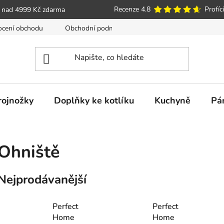
Recenze 4.8
Profíci
 nad 4999 Kč zdarma
cení obchodu
Obchodní podmínky
Poučení o právu spotře
trojnožky
Doplňky ke kotlíku
Kuchyně
Pá
Ohniště
Nejprodávanější
Perfect
Perfect
Home
Home