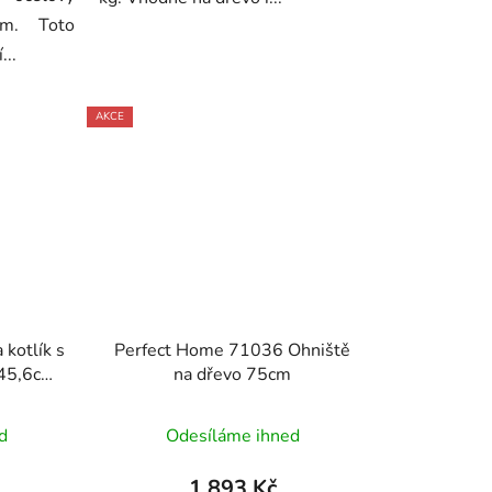
m. Toto
...
AKCE
 kotlík s
Perfect Home 71036 Ohniště
 45,6cm,
na dřevo 75cm
d
Odesíláme ihned
1 893 Kč