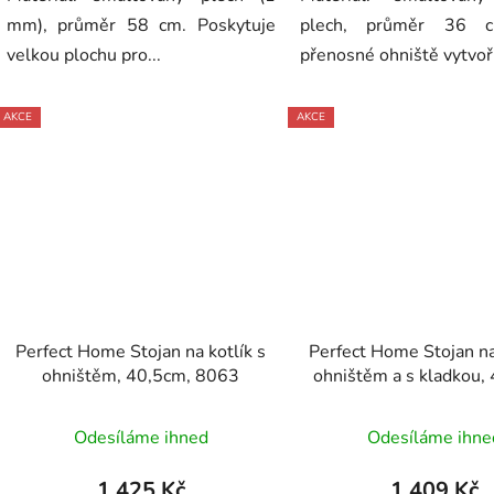
mm), průměr 58 cm. Poskytuje
plech, průměr 36 c
velkou plochu pro...
přenosné ohniště vytvoří
AKCE
AKCE
Perfect Home Stojan na kotlík s
Perfect Home Stojan na
ohništěm, 40,5cm, 8063
ohništěm a s kladkou,
2362
Odesíláme ihned
Odesíláme ihne
1 425 Kč
1 409 Kč