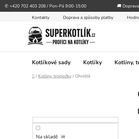
✆ +420 702 403 208 / Pon-Pá 9:00-15:00
🚚 Doprava
Přejít
Kontakty
Doprava a způsoby platby
Hodno
na
obsah
Kotlíkové sady
Kotlíky
Kotliny, 
Domů
/
Kotliny, trojnožky
/
Ohniště
P
o
s
t
r
a
n
Na skladě
10