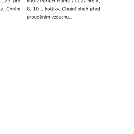
71129 pro
kotlík Perfect Home 71127 pro 6,
y. Chrání
8, 10 L kotlíky. Chrání oheň před
prouděním vzduchu....