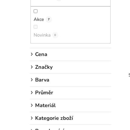
n
í
p
Akce
7
a
n
Novinka
0
e
l
Cena
Značky
Barva
Průměr
Materiál
i
Kategorie zboží