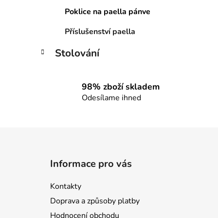
Poklice na paella pánve
Příslušenství paella
Stolování
98% zboží skladem
Odesílame ihned
Z
á
Informace pro vás
p
a
Kontakty
t
Doprava a způsoby platby
í
Hodnocení obchodu