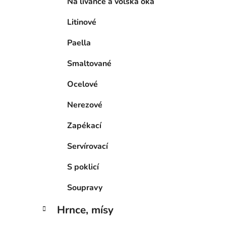
Na lívance a volská oka
Litinové
Paella
Smaltované
Ocelové
Nerezové
Zapékací
Servírovací
S poklicí
Soupravy
Hrnce, mísy