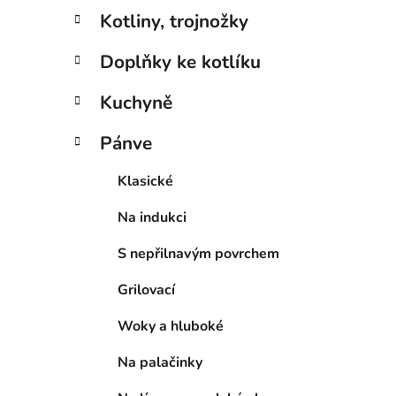
g
n
Kotliny, trojnožky
o
í
r
p
Doplňky ke kotlíku
i
a
e
n
Kuchyně
e
Pánve
l
Klasické
Na indukci
S nepřilnavým povrchem
Grilovací
Woky a hluboké
Na palačinky