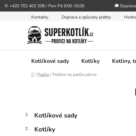
✆ +420 702 403 208 / Pon-Pá 9:00-15:00
🚚 Doprava
Přejít
Kontakty
Doprava a způsoby platby
Hodno
na
obsah
Kotlíkové sady
Kotlíky
Kotliny, 
Domů
/
Paella
/
Poklice na paella pánve
P
o
s
t
K
Přeskočit
Kotlíkové sady
r
a
kategorie
a
t
Kotlíky
n
e