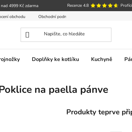
Recenze 4.8
Profíci
 nad 4999 Kč zdarma
cení obchodu
Obchodní podmínky
Poučení o právu spotře
trojnožky
Doplňky ke kotlíku
Kuchyně
Pá
Poklice na paella pánve
Produkty teprve při