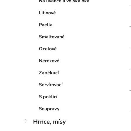
Na lívance a volská oka
Litinové
Paella
Smaltované
Ocelové
Nerezové
Zapékací
Servírovací
S poklicí
Soupravy
Hrnce, mísy