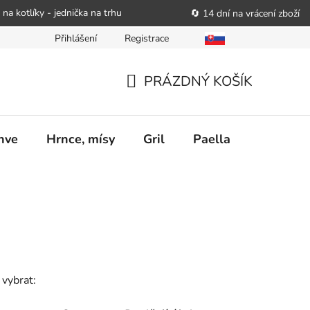
 na kotlíky - jednička na trhu
🔄 14 dní na vrácení zboží
Přihlášení
Registrace
bitele podat obchodníkovi žádost o nápravu
Reklamační řád
PRÁZDNÝ KOŠÍK
NÁKUPNÍ
KOŠÍK
nve
Hrnce, mísy
Gril
Paella
Stolován
 vybrat: