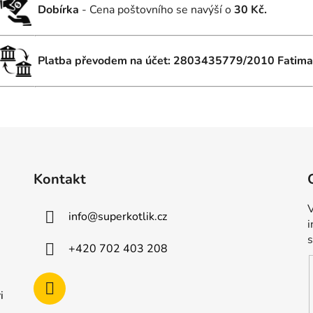
Dobírka
- Cena poštovního se navýší o
30 Kč.
Platba převodem na účet: 2803435779/2010 Fatima
Kontakt
V
info
@
superkotlik.cz
+420 702 403 208
i