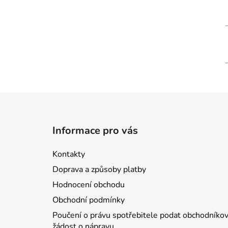
Z
á
Informace pro vás
p
a
Kontakty
t
Doprava a způsoby platby
í
Hodnocení obchodu
Obchodní podmínky
Poučení o právu spotřebitele podat obchodníkov
žádost o nápravu