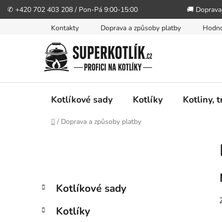
✆ +420 702 403 208 / Pon-Pá 9:00-15:00
🚚 Doprava
Přejít
Kontakty
Doprava a způsoby platby
Hodno
na
obsah
Kotlíkové sady
Kotlíky
Kotliny, 
Domů
/
Doprava a způsoby platby
P
o
s
t
K
Přeskočit
Kotlíkové sady
r
a
kategorie
a
t
Kotlíky
n
e