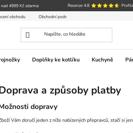
Recenze 4.8
Profíci
 nad 4999 Kč zdarma
cení obchodu
Obchodní podmínky
Poučení o právu spotře
trojnožky
Doplňky ke kotlíku
Kuchyně
Pá
Doprava a způsoby platby
Možnosti dopravy
Zboží Vám doručí jeden z níže nabízených přepravců, stačí si jen