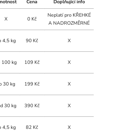
motnost
Cena
Doplňující info
Neplatí pro KŘEHKÉ
X
0 Kč
A NADROZMĚRNÉ
o 4,5 kg
90 Kč
X
 100 kg
109 Kč
X
o 30 kg
199 Kč
X
d 30 kg
390 Kč
X
o 4,5 kg
82 Kč
X