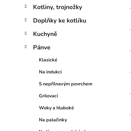
g
n
Kotliny, trojnožky
o
í
r
p
Doplňky ke kotlíku
i
a
e
n
Kuchyně
e
Pánve
l
Klasické
Na indukci
S nepřilnavým povrchem
Grilovací
Woky a hluboké
Na palačinky