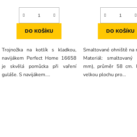
DO KOŠÍKU
DO KOŠÍKU
Trojnožka na kotlík s kladkou,
Smaltované ohniště na n
navijákem Perfect Home 16658
Materiál: smaltovaný
je skvělá pomůcka při vaření
mm), průměr 58 cm. P
guláše. S navijákem....
velkou plochu pro...