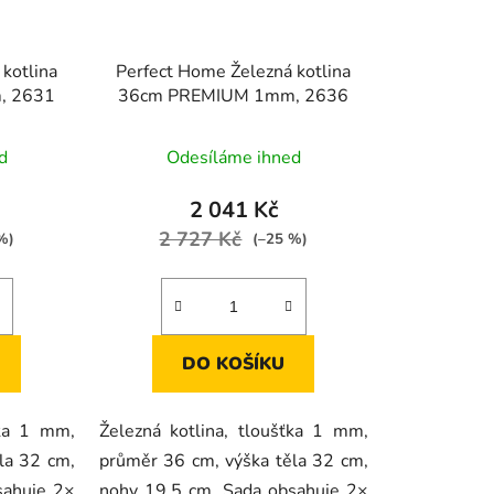
kotlina
Perfect Home Železná kotlina
, 2631
36cm PREMIUM 1mm, 2636
d
Odesíláme ihned
2 041 Kč
2 727 Kč
%)
(–25 %)
DO KOŠÍKU
ťka 1 mm,
Železná kotlina, tloušťka 1 mm,
la 32 cm,
průměr 36 cm, výška těla 32 cm,
sahuje 2×
nohy 19,5 cm. Sada obsahuje 2×