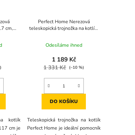
zová
Perfect Home Nerezová
17 cm,
teleskopická trojnožka na kotlík,
101–184 cm, 17864
d
Odesíláme ihned
1 189 Kč
1 331 Kč
)
(–10 %)
DO KOŠÍKU
a kotlík
Teleskopická trojnožka na kotlík
117 cm je
Perfect Home je ideální pomocník