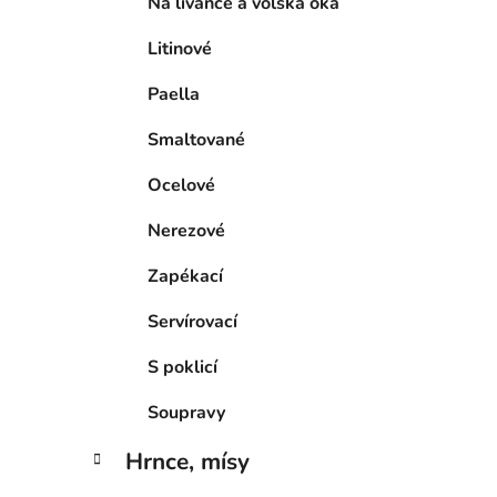
Na lívance a volská oka
Litinové
Paella
Smaltované
Ocelové
Nerezové
Zapékací
Servírovací
S poklicí
Soupravy
Hrnce, mísy