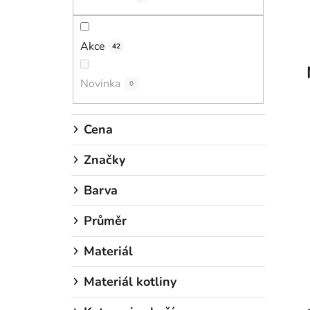
n
í
p
Akce
42
a
n
Novinka
0
e
l
Cena
Značky
Barva
Průměr
Materiál
Materiál kotliny