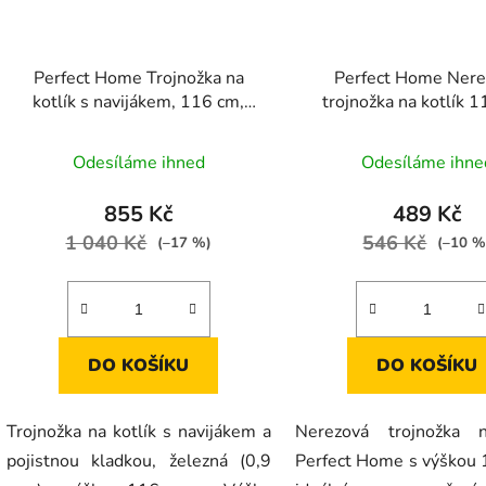
Perfect Home Trojnožka na
Perfect Home Nere
kotlík s navijákem, 116 cm,
trojnožka na kotlík 1
10634
17862
Odesíláme ihned
Odesíláme ihne
855 Kč
489 Kč
1 040 Kč
546 Kč
(–17 %)
(–10 %
DO KOŠÍKU
DO KOŠÍKU
Trojnožka na kotlík s navijákem a
Nerezová trojnožka n
pojistnou kladkou, železná (0,9
Perfect Home s výškou 