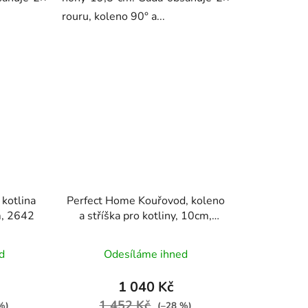
rouru, koleno 90° a...
kotlina
Perfect Home Kouřovod, koleno
, 2642
a stříška pro kotliny, 10cm,
12065
d
Odesíláme ihned
1 040 Kč
1 452 Kč
%)
(–28 %)