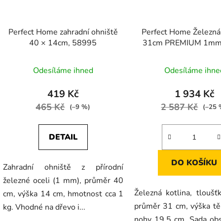
Perfect Home zahradní ohniště
Perfect Home Železná 
40 × 14cm, 58995
31cm PREMIUM 1mm
Odesíláme ihned
Odesíláme ihne
419 Kč
1 934 Kč
465 Kč
2 587 Kč
(–9 %)
(–25 
DETAIL
DO KOŠÍKU
Zahradní ohniště z přírodní
železné oceli (1 mm), průměr 40
Železná kotlina, tlouš
cm, výška 14 cm, hmotnost cca 1
průměr 31 cm, výška tě
kg. Vhodné na dřevo i...
nohy 19,5 cm. Sada ob