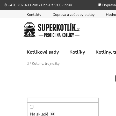
✆ +420 702 403 208 / Pon-Pá 9:00-15:00
🚚 Doprava
Přejít
Kontakty
Doprava a způsoby platby
Hodno
na
obsah
Kotlíkové sady
Kotlíky
Kotliny, 
Domů
/
Kotliny, trojnožky
P
o
s
t
r
a
n
Na skladě
61