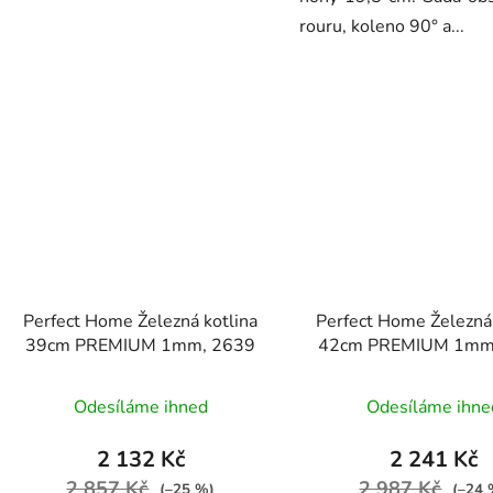
rouru, koleno 90° a...
Perfect Home Železná kotlina
Perfect Home Železná 
39cm PREMIUM 1mm, 2639
42cm PREMIUM 1mm
Odesíláme ihned
Odesíláme ihne
2 132 Kč
2 241 Kč
2 857 Kč
2 987 Kč
(–25 %)
(–24 