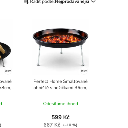
Řadit podle:
Nejprodávanější
a
z
e
n
í
p
r
o
d
u
k
ované
Perfect Home Smaltované
t
 58cm,
ohniště s nožičkami 36cm,
ů
12171
d
Odesíláme ihned
599 Kč
667 Kč
)
(–10 %)