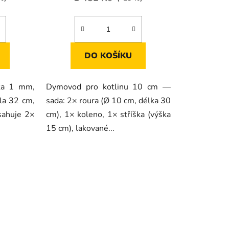
DO KOŠÍKU
ťka 1 mm,
Dymovod pro kotlinu 10 cm —
la 32 cm,
sada: 2× roura (Ø 10 cm, délka 30
sahuje 2×
cm), 1× koleno, 1× stříška (výška
15 cm), lakované...