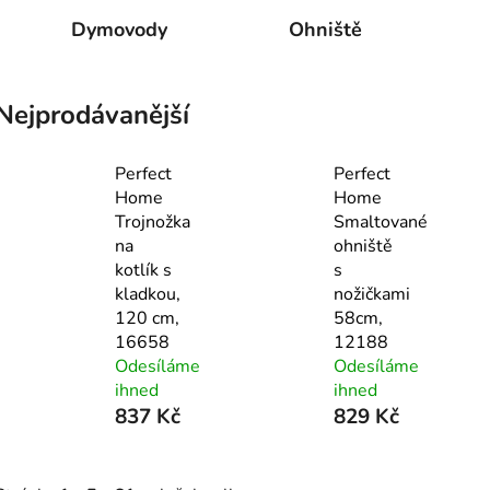
Dymovody
Ohniště
Nejprodávanější
Perfect
Perfect
Home
Home
Trojnožka
Smaltované
na
ohniště
kotlík s
s
kladkou,
nožičkami
120 cm,
58cm,
16658
12188
Odesíláme
Odesíláme
ihned
ihned
837 Kč
829 Kč