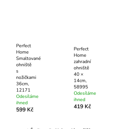
Perfect
Perfect
Home
Home
Smaltované
zahradní
ohniště
ohniště
s
40 ×
nožičkami
14cm,
36cm,
58995
12171
Odesíláme
Odesíláme
ihned
ihned
419 Kč
599 Kč
Ř