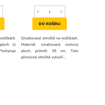
DO KOŠÍKU
ožičkách.
Smaltované ohniště na nožičkách.
 plech (1
Materiál: smaltovaný ocelový
oskytuje
plech, průměr 36 cm. Toto
přenosné ohniště vytvoří...