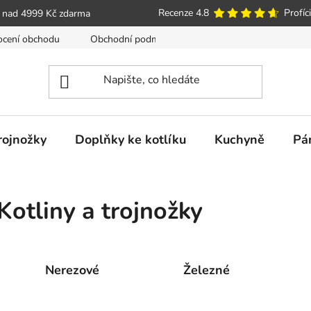
Recenze 4.8
Profíci
 nad 4999 Kč zdarma
cení obchodu
Obchodní podmínky
Poučení o právu spotře
trojnožky
Doplňky ke kotlíku
Kuchyně
Pá
Kotliny a trojnožky
Nerezové
Železné