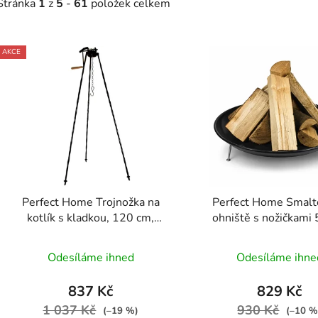
Stránka
1
z
5
-
61
položek celkem
V
AKCE
ý
p
s
p
r
o
d
Perfect Home Trojnožka na
Perfect Home Smalt
u
kotlík s kladkou, 120 cm,
ohniště s nožičkami
k
16658
12188
t
Odesíláme ihned
Odesíláme ihne
ů
837 Kč
829 Kč
1 037 Kč
930 Kč
(–19 %)
(–10 %