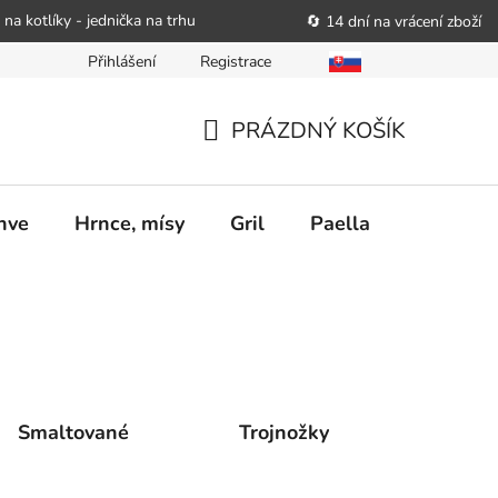
 na kotlíky - jednička na trhu
🔄 14 dní na vrácení zboží
Přihlášení
Registrace
bitele podat obchodníkovi žádost o nápravu
Reklamační řád
PRÁZDNÝ KOŠÍK
NÁKUPNÍ
KOŠÍK
nve
Hrnce, mísy
Gril
Paella
Stolován
Smaltované
Trojnožky