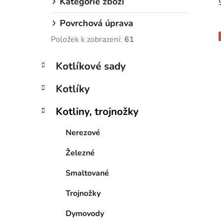
Kategorie zboží
Povrchová úprava
Položek k zobrazení:
61
K
Přeskočit
Kotlíkové sady
i
a
kategorie
t
Kotlíky
e
g
Kotliny, trojnožky
o
r
Nerezové
i
e
Železné
Smaltované
Trojnožky
Dymovody