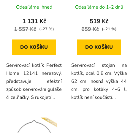
u
12141
Odesíláme ihned
Odesíláme do 1-2 dnů
k
t
1 131 Kč
519 Kč
ů
1 557 Kč
659 Kč
(–27 %)
(–21 %)
DO KOŠÍKU
DO KOŠÍKU
Servírovací kotlík Perfect
Servírovací stojan na
Home 12141 nerezový,
kotlík, ocel 0,8 cm. Výška
představuje efektní
62 cm, nosná výška 44
způsob servírování guláše
cm, pro kotlíky 4–6 l,
či zelňačky. S rukojetí...
kotlík není součástí...