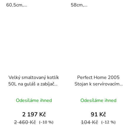
60,5cm,...
58cm,...
Velký smaltovaný kotlík
Perfect Home 2005
50L na guláš a zabíjačku
Stojan k servírovacímu
– Perfect Home
kotlíku 28cm
Premium Extra 36666
Odesíláme ihned
Odesíláme ihned
2 197 Kč
91 Kč
2 460 Kč
104 Kč
(–10 %)
(–12 %)