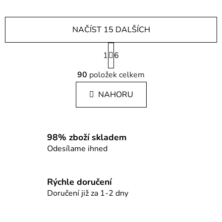
NAČÍST 15 DALŠÍCH
S
1
t
6
r
O
á
90
položek celkem
v
n
l
k
NAHORU
á
o
d
v
a
á
c
n
98% zboží skladem
í
í
Odesílame ihned
p
r
v
Rýchle doručení
k
Doručení již za 1-2 dny
y
v
ý