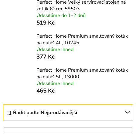
Perfect Home Velký servírovací stojan na
kotlík 62cm, 59503
Odesíláme do 1-2 dnů
519 Kč
Perfect Home Premium smaltovaný kotlík
na guláš 4L, 10245
Odesíláme ihned
377 Kč
Perfect Home Premium smaltovaný kotlík
na guláš 5L, 13000
Odesíláme ihned
465 Kč
Ř
Řadit podle:
Nejprodávanější
a
z
e