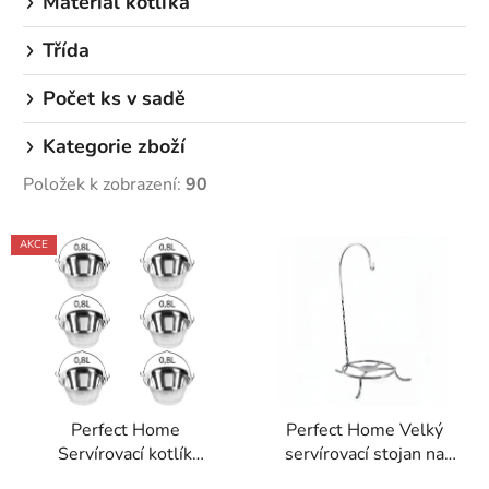
Materiál kotlíka
Třída
Počet ks v sadě
Kategorie zboží
Položek k zobrazení:
90
V
AKCE
ý
p
i
s
p
r
Perfect Home
Perfect Home Velký
o
Servírovací kotlík
servírovací stojan na
d
nerezový 0,8L, 6ks,
kotlík 62cm, 59503