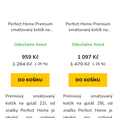
Perfect Home Premium
Perfect Home Premium
smaltovaný kotlík na
smaltovaný kotlík na
guláš 22L, 10658
guláš 28L, 13024
Odesíláme ihned
Odesíláme ihned
959 Kč
1 097 Kč
1 284 Kč
1 479 Kč
(–25 %)
(–25 %)
DO KOŠÍKU
DO KOŠÍKU
Prémiový smaltovaný
Prémiový smaltovaný
kotlík na guláš 22L od
kotlík na guláš 28L od
značky Perfect Home je
značky Perfect Home je
ideální pro rodinné
ideální pro rodinné