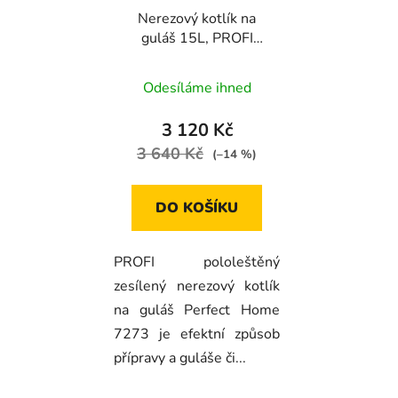
Nerezový kotlík na
guláš 15L, PROFI
1,2mm 7273 Perfect
Home
Odesíláme ihned
3 120 Kč
3 640 Kč
(–14 %)
DO KOŠÍKU
PROFI pololeštěný
zesílený nerezový kotlík
na guláš Perfect Home
7273 je efektní způsob
přípravy a guláše či...