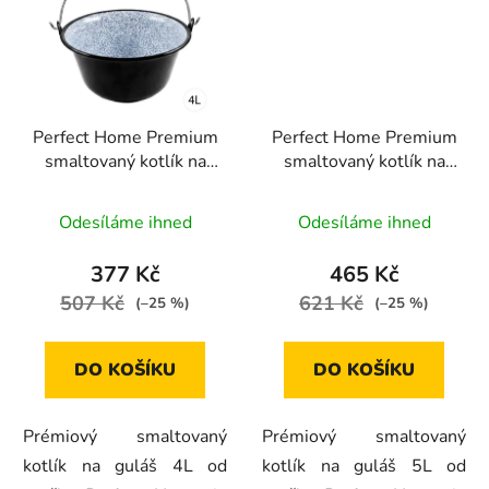
Perfect Home Premium
Perfect Home Premium
smaltovaný kotlík na
smaltovaný kotlík na
guláš 4L, 10245
guláš 5L, 13000
Odesíláme ihned
Odesíláme ihned
377 Kč
465 Kč
507 Kč
621 Kč
(–25 %)
(–25 %)
DO KOŠÍKU
DO KOŠÍKU
Prémiový smaltovaný
Prémiový smaltovaný
kotlík na guláš 4L od
kotlík na guláš 5L od