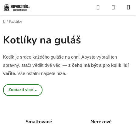
Přejít
Hledat
NÁKUP
na
KOŠÍK
obsah
Domů
/
Kotlíky
Kotlíky na guláš
Kotlík je srdce každého guláše na ohni. Abyste vybrali ten
správný, stačí vědět dvě věci —
z čeho má být
a
pro kolik lidí
vaříte
. Vše ostatní najdete níže.
Zobrazit více ⌄
Smaltované
Nerezové