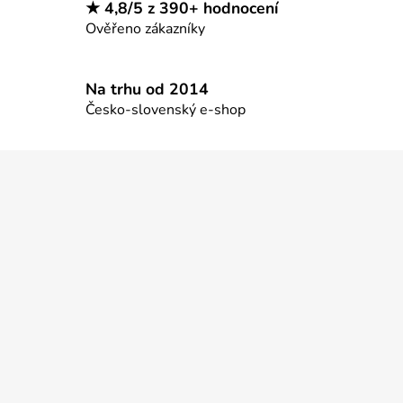
★ 4,8/5 z 390+ hodnocení
p
Ověřeno zákazníky
i
s
u
Na trhu od 2014
Česko-slovenský e-shop
Z
á
p
a
t
í