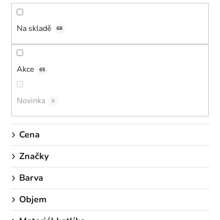
n
í
Na skladě
p
68
r
o
d
Akce
65
u
k
Novinka
0
t
ů
Cena
Značky
Barva
Objem