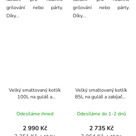
grilování nebo párty.
grilování nebo párty.
Díky...
Díky...
Velký smaltovaný kotlík
Velký smaltovaný kotlík
100L na guláš a
85L na guláš a zabíjačku
zabíjačku – Perfect
– Perfect Home
Home Premium Extra
Premium Extra 13680
Odesíláme ihned
Odesíláme do 1-2 dnů
36733
2 990 Kč
2 735 Kč