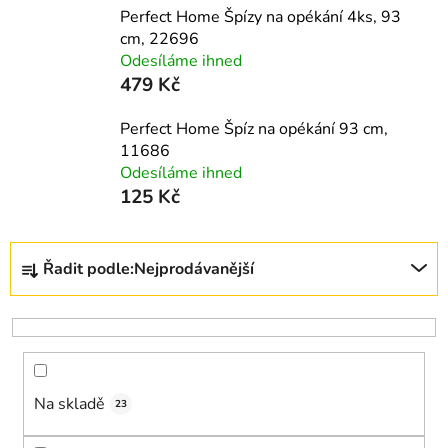
Perfect Home Špízy na opékání 4ks, 93
cm, 22696
Odesíláme ihned
479 Kč
Perfect Home Špíz na opékání 93 cm,
11686
Odesíláme ihned
125 Kč
Ř
Řadit podle:
Nejprodávanější
a
z
e
n
í
Na skladě
p
23
r