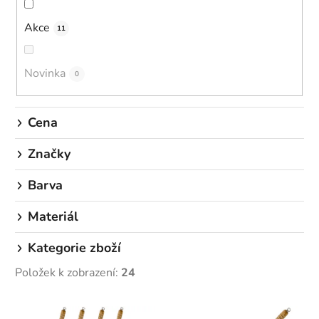
o
d
Akce
11
u
k
Novinka
0
t
ů
Cena
Značky
Barva
Materiál
Kategorie zboží
Položek k zobrazení:
24
V