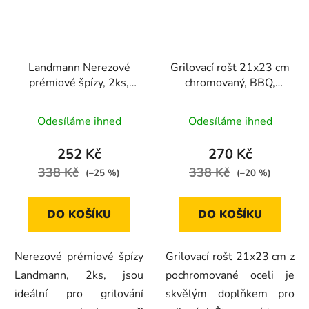
Landmann Nerezové
Grilovací rošt 21x23 cm
prémiové špízy, 2ks,
chromovaný, BBQ,
13632
989243
Odesíláme ihned
Odesíláme ihned
252 Kč
270 Kč
338 Kč
338 Kč
(–25 %)
(–20 %)
DO KOŠÍKU
DO KOŠÍKU
Nerezové prémiové špízy
Grilovací rošt 21x23 cm z
Landmann, 2ks, jsou
pochromované oceli je
ideální pro grilování
skvělým doplňkem pro