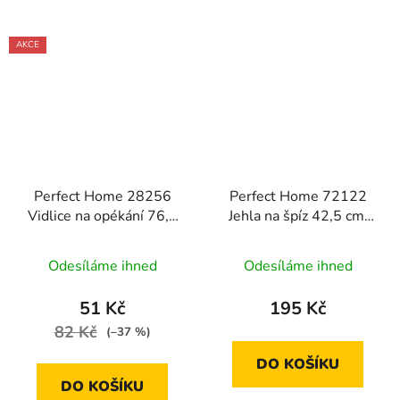
AKCE
Perfect Home 28256
Perfect Home 72122
Vidlice na opékání 76,7
Jehla na špíz 42,5 cm,
cm
10 ks
Odesíláme ihned
Odesíláme ihned
51 Kč
195 Kč
82 Kč
(–37 %)
DO KOŠÍKU
DO KOŠÍKU