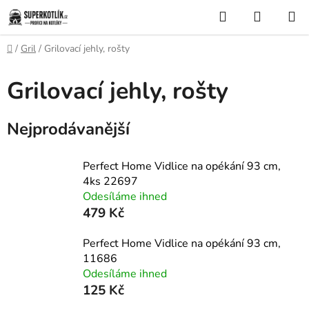
Přejít
Hledat
NÁKUP
na
KOŠÍK
obsah
Domů
/
Gril
/
Grilovací jehly, rošty
Grilovací jehly, rošty
Nejprodávanější
Perfect Home Vidlice na opékání 93 cm,
4ks 22697
Odesíláme ihned
479 Kč
Perfect Home Vidlice na opékání 93 cm,
11686
Odesíláme ihned
125 Kč