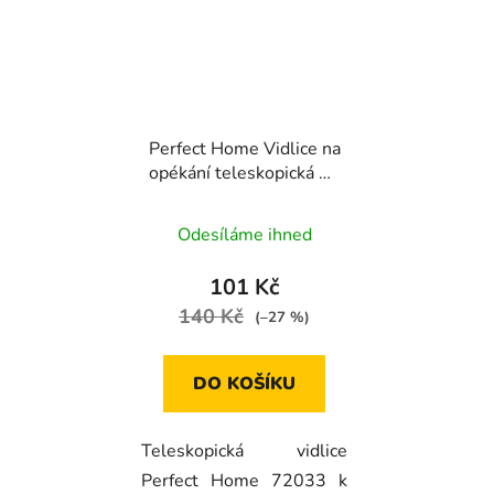
Perfect Home Vidlice na
opékání teleskopická 26
- 67 cm, 72033
Odesíláme ihned
101 Kč
140 Kč
(–27 %)
DO KOŠÍKU
Teleskopická vidlice
Perfect Home 72033 k