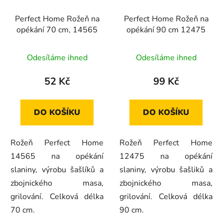
Perfect Home Rožeň na
Perfect Home Rožeň na
opékání 70 cm, 14565
opékání 90 cm 12475
Průměrné
Odesíláme ihned
Odesíláme ihned
hodnocení
produktu
52 Kč
99 Kč
je
4,0
DO KOŠÍKU
DO KOŠÍKU
z
5
Rožeň Perfect Home
Rožeň Perfect Home
hvězdiček.
14565 na opékání
12475 na opékání
slaniny, výrobu šašlíků a
slaniny, výrobu šašliků a
zbojnického masa,
zbojnického masa,
grilování. Celková délka
grilování. Celková délka
70 cm.
90 cm.