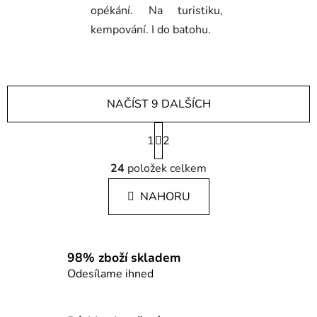
opékání. Na turistiku,
kempování. I do batohu.
NAČÍST 9 DALŠÍCH
S
1
t
2
r
O
á
24
položek celkem
v
n
l
k
NAHORU
á
o
d
v
a
á
c
n
98% zboží skladem
í
í
Odesílame ihned
p
r
v