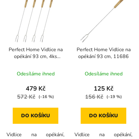
ý
p
i
s
p
r
Perfect Home Vidlice na
Perfect Home Vidlice na
o
opékání 93 cm, 4ks
opékání 93 cm, 11686
d
22697
u
Průměrné
Odesíláme ihned
Odesíláme ihned
k
hodnocení
t
produktu
479 Kč
125 Kč
ů
je
572 Kč
156 Kč
(–16 %)
(–19 %)
5,0
z
DO KOŠÍKU
DO KOŠÍKU
5
hvězdiček.
Vidlice na opékání,
Vidlice na opékání,