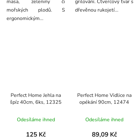
masa, zeleniny či
grilování. Čtvercový tvar s
mořských plodů. S
dřevěnou rukojetí...
ergonomickým...
Perfect Home Jehla na
Perfect Home Vidlice na
špíz 40cm, 6ks, 12325
opékání 90cm, 12474
Průměrné
Odesíláme ihned
Odesíláme ihned
hodnocení
produktu
125 Kč
89,09 Kč
je