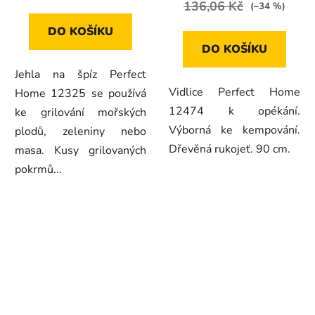
136,06 Kč
(–34 %)
4,5
DO KOŠÍKU
z
DO KOŠÍKU
5
Jehla na špíz Perfect
hvězdiček.
Vidlice Perfect Home
Home 12325 se používá
12474 k opékání.
ke grilování mořských
Výborná ke kempování.
plodů, zeleniny nebo
Dřevěná rukojeť. 90 cm.
masa. Kusy grilovaných
pokrmů...