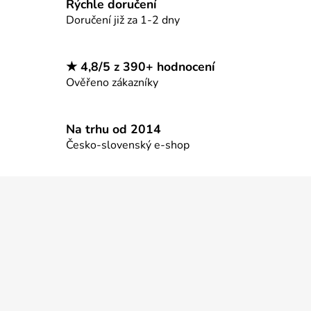
Rýchle doručení
k
Doručení již za 1-2 dny
y
v
ý
★ 4,8/5 z 390+ hodnocení
p
Ověřeno zákazníky
i
s
u
Na trhu od 2014
Česko-slovenský e-shop
Z
á
p
a
t
í