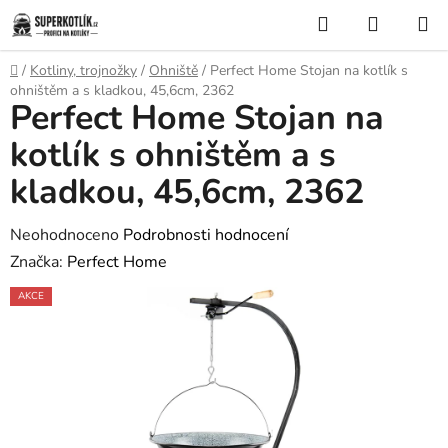
Přejít
Hledat
NÁKUP
na
KOŠÍK
obsah
Domů
/
Kotliny, trojnožky
/
Ohniště
/
Perfect Home Stojan na kotlík s
ohništěm a s kladkou, 45,6cm, 2362
Perfect Home Stojan na
kotlík s ohništěm a s
kladkou, 45,6cm, 2362
Průměrné
Neohodnoceno
Podrobnosti hodnocení
hodnocení
Značka:
Perfect Home
produktu
AKCE
je
0,0
z
5
hvězdiček.