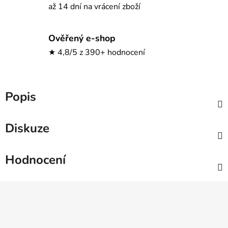
až 14 dní na vrácení zboží
Ověřený e-shop
★ 4,8/5 z 390+ hodnocení
Popis
Diskuze
Hodnocení
Z
á
p
a