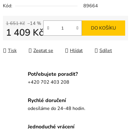
Kód:
89664
1 651 Kč
–14 %
DO KOŠÍKU
1 409 Kč
Měrná cena:
Tisk
Zeptat se
Hlídat
Sdílet
Potřebujete poradit?
+420 702 403 208
Rychlé doručení
odesíláme do 24–48 hodin.
Jednoduché vrácení