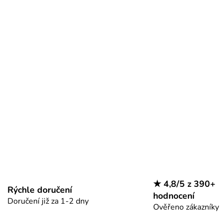
O
v
l
á
d
a
c
í
p
r
v
k
y
v
ý
p
i
★ 4,8/5 z 390+
Rýchle doručení
s
hodnocení
Doručení již za 1-2 dny
u
Ověřeno zákazníky