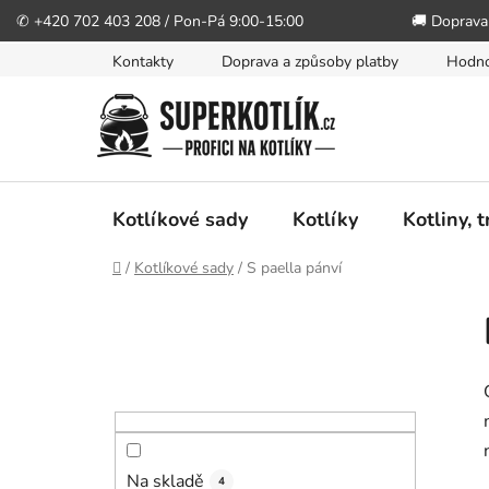
✆ +420 702 403 208 / Pon-Pá 9:00-15:00
🚚 Doprava
Přejít
Kontakty
Doprava a způsoby platby
Hodno
na
obsah
Kotlíkové sady
Kotlíky
Kotliny, 
Domů
/
Kotlíkové sady
/
S paella pánví
P
o
s
t
r
a
n
Na skladě
4