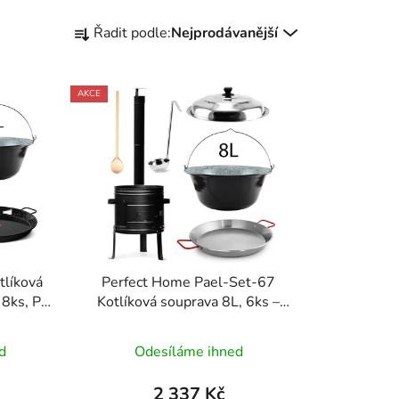
Ř
Řadit podle:
Nejprodávanější
a
z
e
AKCE
n
í
p
r
o
d
u
k
tlíková
Perfect Home Pael-Set-67
t
 8ks, PL-
Kotlíková souprava 8L, 6ks –
ů
kotlina/kotlík/poklice/vařečka/naběračka/paella
pánev
d
Odesíláme ihned
2 337 Kč