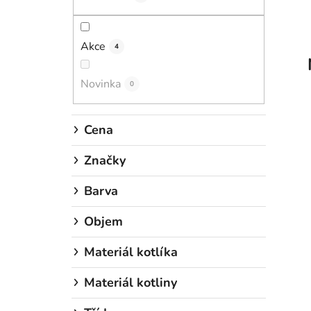
n
í
p
Akce
4
a
n
Novinka
0
e
l
Cena
Značky
Barva
Objem
Materiál kotlíka
Materiál kotliny