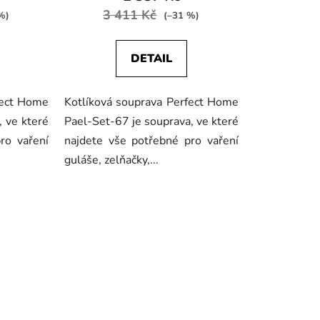
3 411 Kč
%)
(–31 %)
DETAIL
fect Home
Kotlíková souprava Perfect Home
 ve které
Pael-Set-67 je souprava, ve které
ro vaření
najdete vše potřebné pro vaření
guláše, zelňačky,...