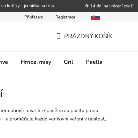
 na kotlíky - jednička na trhu
🔄 14 dní na vrácení zboží
Přihlášení
Registrace
bitele podat obchodníkovi žádost o nápravu
Reklamační řád
PRÁZDNÝ KOŠÍK
NÁKUPNÍ
KOŠÍK
nve
Hrnce, mísy
Gril
Paella
Stolován
í
ném ohništi uvařili i španělskou paellu plnou
 – a proměňuje každé venkovní vaření v událost,