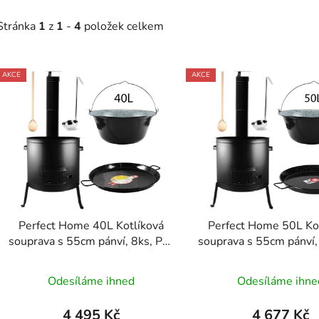
Stránka
1
z
1
-
4
položek celkem
V
AKCE
AKCE
ý
p
s
p
r
o
d
Perfect Home 40L Kotlíková
Perfect Home 50L Ko
u
souprava s 55cm pánví, 8ks, PL-
souprava s 55cm pánví,
k
Set-144
Set-143
t
Odesíláme ihned
Odesíláme ihne
ů
4 495 Kč
4 677 Kč