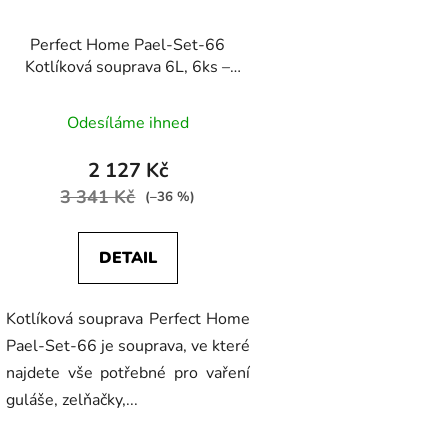
Perfect Home Pael-Set-66
Kotlíková souprava 6L, 6ks –
kotlina/kotlík/poklice/vařečka/naběračka/paella
pánev
Odesíláme ihned
2 127 Kč
3 341 Kč
(–36 %)
DETAIL
Kotlíková souprava Perfect Home
Pael-Set-66 je souprava, ve které
najdete vše potřebné pro vaření
guláše, zelňačky,...