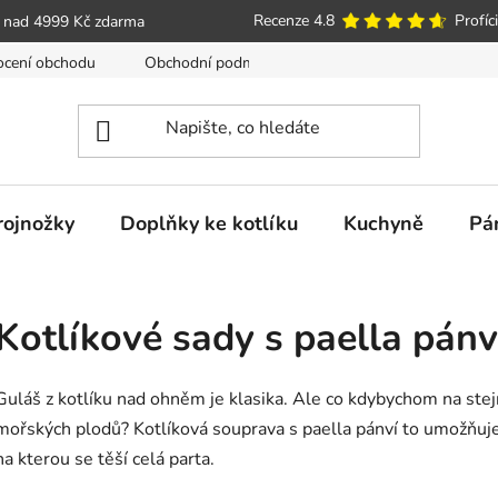
Recenze 4.8
Profíci
 nad 4999 Kč zdarma
cení obchodu
Obchodní podmínky
Poučení o právu spotře
trojnožky
Doplňky ke kotlíku
Kuchyně
Pá
Kotlíkové sady s paella pánv
Guláš z kotlíku nad ohněm je klasika. Ale co kdybychom na stej
mořských plodů? Kotlíková souprava s paella pánví to umožňuje
na kterou se těší celá parta.