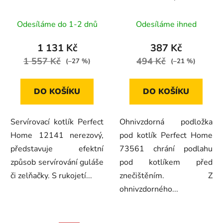
nerezový 0,8L, 6ks,
pod kotlík 122x76cm,
12141
černá, 73561
Odesíláme do 1-2 dnů
Odesíláme ihned
1 131 Kč
387 Kč
1 557 Kč
494 Kč
(–27 %)
(–21 %)
DO KOŠÍKU
DO KOŠÍKU
Servírovací kotlík Perfect
Ohnivzdorná podložka
Home 12141 nerezový,
pod kotlík Perfect Home
představuje efektní
73561 chrání podlahu
způsob servírování guláše
pod kotlíkem před
či zelňačky. S rukojetí...
znečištěním. Z
ohnivzdorného...