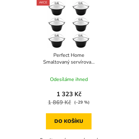
AKCE
Perfect Home
Smaltovaný servírovací
kotlík na guláš 0,8l, 6ks,
87710
Odesíláme ihned
1 323 Kč
1 869 Kč
(–29 %)
DO KOŠÍKU