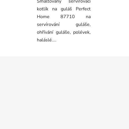
Smaltovaný servírovací
kotlík na guláš Perfect
Home 87710 na
servírování guláše,
ohřívání guláše, polévek,
haláslé....
Z
á
p
a
t
í