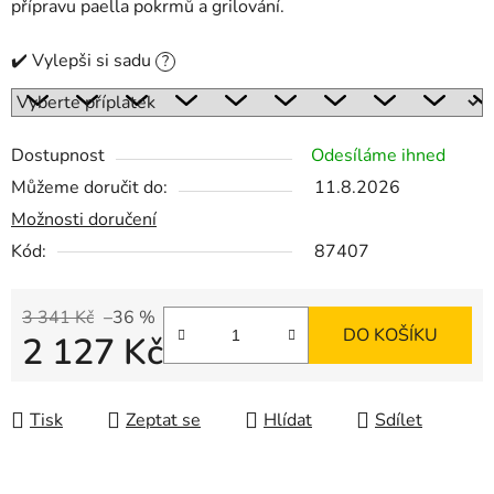
přípravu paella pokrmů a grilování.
✔️ Vylepši si sadu
?
Dostupnost
Odesíláme ihned
Můžeme doručit do:
11.8.2026
Možnosti doručení
Kód:
87407
3 341 Kč
–36 %
DO KOŠÍKU
2 127 Kč
Měrná cena:
Tisk
Zeptat se
Hlídat
Sdílet