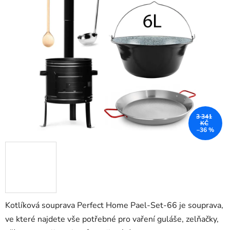
z
5
hvězdiček.
3 341
KČ
–36 %
Kotlíková souprava Perfect Home Pael-Set-66 je souprava,
ve které najdete vše potřebné pro vaření guláše, zelňačky,