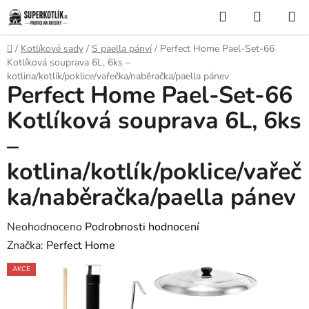
Přejít
Hledat
NÁKUP
na
KOŠÍK
obsah
Domů
/
Kotlíkové sady
/
S paella pánví
/
Perfect Home Pael-Set-66
Kotlíková souprava 6L, 6ks –
kotlina/kotlík/poklice/vařečka/naběračka/paella pánev
Perfect Home Pael-Set-66
Kotlíková souprava 6L, 6ks
–
kotlina/kotlík/poklice/vařeč
ka/naběračka/paella pánev
Průměrné
Neohodnoceno
Podrobnosti hodnocení
hodnocení
Značka:
Perfect Home
produktu
AKCE
je
0,0