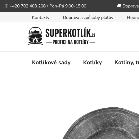
✆ +420 702 403 208 / Pon-Pá 9:00-15:00
🚚 Doprava
Přejít
Kontakty
Doprava a způsoby platby
Hodno
na
obsah
Kotlíkové sady
Kotlíky
Kotliny, 