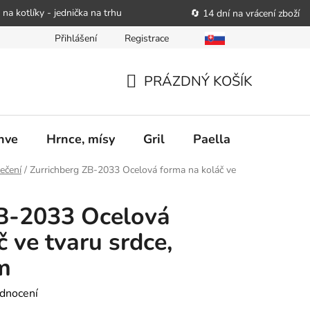
 na kotlíky - jednička na trhu
🔄 14 dní na vrácení zboží
Přihlášení
Registrace
bitele podat obchodníkovi žádost o nápravu
Reklamační řád
PRÁZDNÝ KOŠÍK
NÁKUPNÍ
KOŠÍK
nve
Hrnce, mísy
Gril
Paella
Stolován
ečení
/
Zurrichberg ZB-2033 Ocelová forma na koláč ve
ZB-2033 Ocelová
 ve tvaru srdce,
m
dnocení