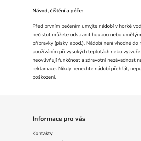
Návod, čištění a péče:
Před prvním pečením umyjte nádobí v horké vod
nečistot můžete odstranit houbou nebo umělým
přípravky (písky, apod.). Nádobí není vhodné do
používáním při vysokých teplotách nebo vytvoření
neovlivňují funkčnost a zdravotní nezávadnost
reklamace. Nikdy nenechte nádobí přehřát, nep
poškození.
Z
á
Informace pro vás
p
a
Kontakty
t