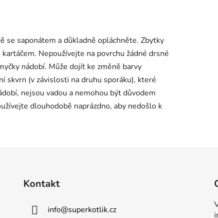
ě se saponátem a důkladně opláchněte. Zbytky
 kartáčem. Nepoužívejte na povrchu žádné drsné
 myčky nádobí. Může dojít ke změně barvy
 skvrn (v závislosti na druhu sporáku), které
 nádobí, nejsou vadou a nemohou být důvodem
oužívejte dlouhodobě naprázdno, aby nedošlo k
Kontakt
V
info
@
superkotlik.cz