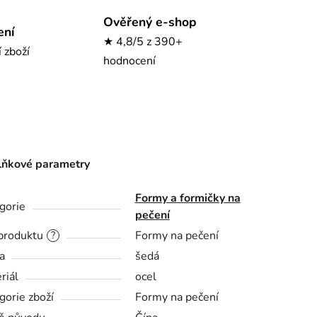
Ověřený e-shop
ení
★ 4,8/5 z 390+
í zboží
hodnocení
ňkové parametry
Formy a formičky na
gorie
pečení
produktu
Formy na pečení
?
a
šedá
riál
ocel
gorie zboží
Formy na pečení