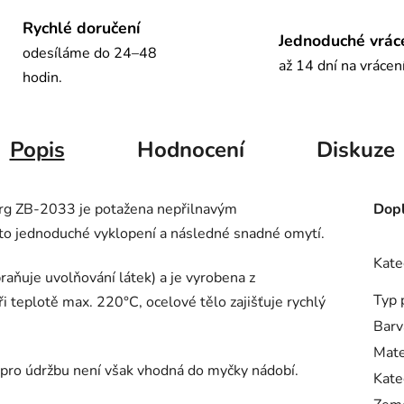
Rychlé doručení
Jednoduché vrác
odesíláme do 24–48
až 14 dní na vrácen
hodin.
Popis
Hodnocení
Diskuze
berg ZB-2033 je potažena nepřilnavým
Dopl
sto jednoduché vyklopení a následné snadné omytí.
Kate
braňuje uvolňování látek) a je vyrobena z
Typ 
 teplotě max. 220°C, ocelové tělo zajišťuje rychlý
Barv
Mate
pro údržbu není však vhodná do myčky nádobí.
Kate