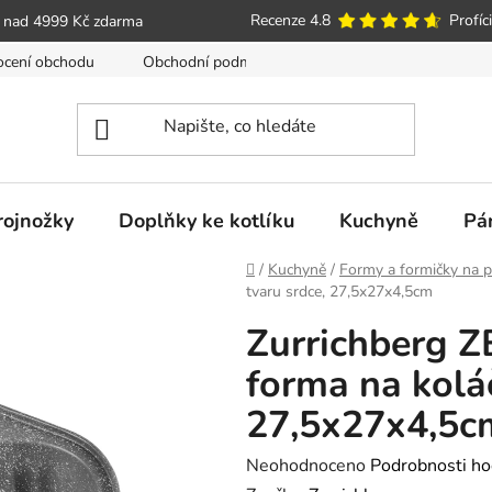
Recenze 4.8
Profíci
 nad 4999 Kč zdarma
cení obchodu
Obchodní podmínky
Poučení o právu spotře
trojnožky
Doplňky ke kotlíku
Kuchyně
Pá
Domů
/
Kuchyně
/
Formy a formičky na p
tvaru srdce, 27,5x27x4,5cm
Zurrichberg 
forma na koláč
27,5x27x4,5c
Průměrné
Neohodnoceno
Podrobnosti ho