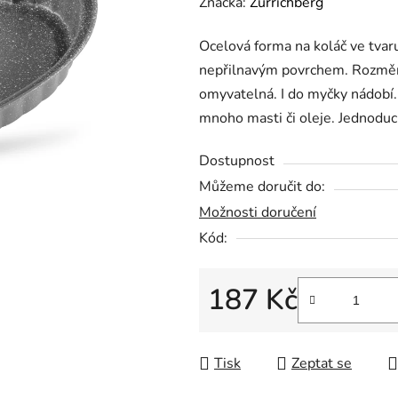
hodnocení
Značka:
Zurrichberg
produktu
Ocelová forma na koláč ve tvar
je
nepřilnavým povrchem. Rozměr
0,0
omyvatelná. I do myčky nádobí.
z
mnoho masti či oleje. Jednoduc
5
hvězdiček.
Dostupnost
Můžeme doručit do:
Možnosti doručení
Kód:
187 Kč
Měrná cena:
Tisk
Zeptat se