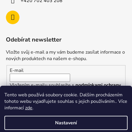
+420 702 403 208
Odebírat newsletter
Vložte svůj e-mail a my vám budeme zasílat informace o
nových produktech na našem e-shopu.
E-mail
Vložením e-mailu souhlasíte s
podmínkami ochrany
osobních údajů
Tento web používá soubory cookie. Dalším procházením
tohoto webu vyjadřujete souhlas s jejich používáním.. Více
PŘIHLÁSIT SE
informací
zde
.
Nastavení