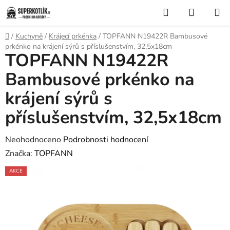
Přejít
Hledat
NÁKUP
na
KOŠÍK
obsah
Domů
/
Kuchyně
/
Krájecí prkénka
/
TOPFANN N19422R Bambusové
prkénko na krájení sýrů s příslušenstvím, 32,5x18cm
TOPFANN N19422R
Bambusové prkénko na
krájení sýrů s
příslušenstvím, 32,5x18cm
Průměrné
Neohodnoceno
Podrobnosti hodnocení
hodnocení
Značka:
TOPFANN
produktu
AKCE
je
0,0
z
5