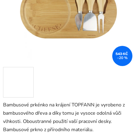
hvězdiček.
543 KČ
–20 %
Bambusové prkénko na krájení TOPFANN je vyrobeno z
bambusového dřeva a díky tomu je vysoce odolná vůči
vlhkosti. Oboustranné použití vaší pracovní desky.
Bambusové prkno z přírodního materiálu.