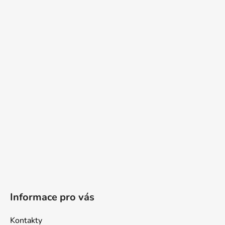
Z
á
p
a
t
í
Informace pro vás
Kontakty