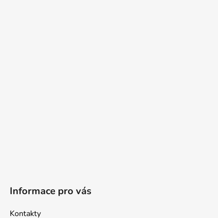
Z
á
p
a
t
í
Informace pro vás
Kontakty