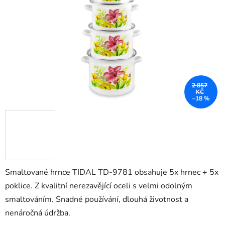
hvězdiček.
2 857
KČ
–18 %
Smaltované hrnce TIDAL TD-9781 obsahuje 5x hrnec + 5x
poklice. Z kvalitní nerezavějící oceli s velmi odolným
smaltováním. Snadné používání, dlouhá životnost a
nenáročná údržba.