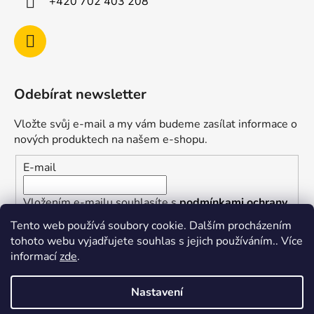
+420 702 403 208
Odebírat newsletter
Vložte svůj e-mail a my vám budeme zasílat informace o
nových produktech na našem e-shopu.
E-mail
Vložením e-mailu souhlasíte s
podmínkami ochrany
osobních údajů
Tento web používá soubory cookie. Dalším procházením
tohoto webu vyjadřujete souhlas s jejich používáním.. Více
PŘIHLÁSIT SE
informací
zde
.
Nastavení