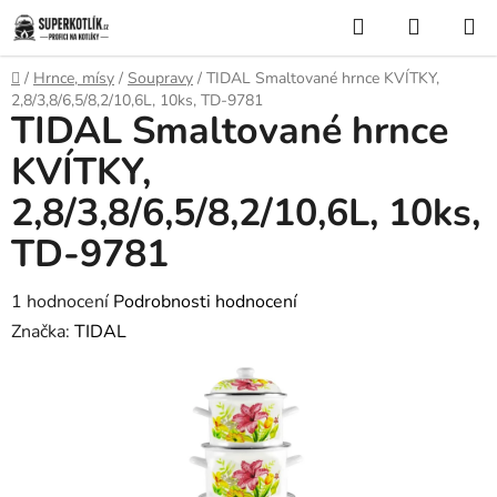
Přejít
Hledat
NÁKUP
na
KOŠÍK
obsah
Domů
/
Hrnce, mísy
/
Soupravy
/
TIDAL Smaltované hrnce KVÍTKY,
2,8/3,8/6,5/8,2/10,6L, 10ks, TD-9781
TIDAL Smaltované hrnce
KVÍTKY,
2,8/3,8/6,5/8,2/10,6L, 10ks,
TD-9781
Průměrné
1 hodnocení
Podrobnosti hodnocení
hodnocení
Značka:
TIDAL
produktu
je
5,0
z
5