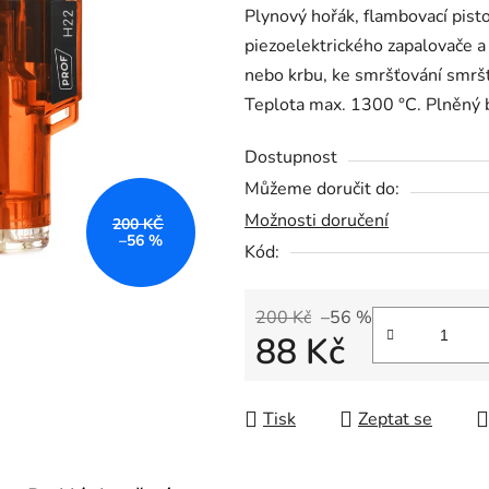
Plynový hořák, flambovací pist
je
piezoelektrického zapalovače a 
5,0
nebo krbu, ke smršťování smršť
z
Teplota max. 1300 °C. Plněný
5
hvězdiček.
Dostupnost
Můžeme doručit do:
Možnosti doručení
200 KČ
–56 %
Kód:
200 Kč
–56 %
88 Kč
Měrná cena:
Tisk
Zeptat se