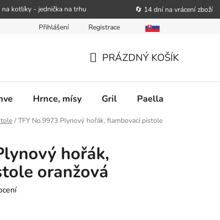
 na kotlíky - jednička na trhu
🔄 14 dní na vrácení zboží
Přihlášení
Registrace
bitele podat obchodníkovi žádost o nápravu
Reklamační řád
PRÁZDNÝ KOŠÍK
NÁKUPNÍ
KOŠÍK
nve
Hrnce, mísy
Gril
Paella
Stolován
tole
/
TFY No.9973 Plynový hořák, flambovací pistole
lynový hořák,
stole oranžová
ocení