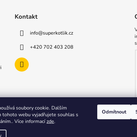
Kontakt
V
info
@
superkotlik.cz
+420 702 403 208
i
oužívá soubory cookie. Dalším
Odmítnout
 tohoto webu vyjadřujete souhlas s
váním.. Více informací
zde
.