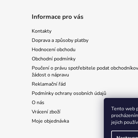
Z
á
Informace pro vás
p
a
Kontakty
t
Doprava a způsoby platby
í
Hodnocení obchodu
Obchodní podmínky
Poučení o právu spotřebitele podat obchodníkov
žádost o nápravu
Reklamační řád
Podmínky ochrany osobních údajů
O nás
Tento web p
Vrácení zboží
procházením
Moje objednávka
jejich použí