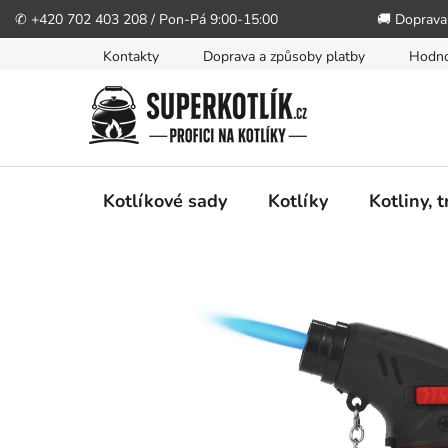
✆ +420 702 403 208 / Pon-Pá 9:00-15:00
🚚 Doprava
Přejít
Kontakty
Doprava a způsoby platby
Hodno
na
obsah
Kotlíkové sady
Kotlíky
Kotliny, 