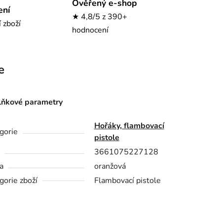
Ověřený e-shop
ení
★ 4,8/5 z 390+
í zboží
hodnocení
e
ňkové parametry
Hořáky, flambovací
gorie
pistole
3661075227128
a
oranžová
gorie zboží
Flambovací pistole