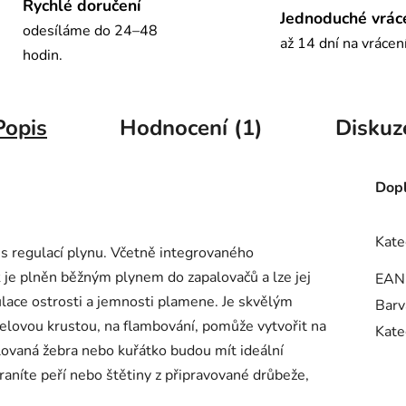
Rychlé doručení
Jednoduché vrác
odesíláme do 24–48
až 14 dní na vrácen
hodin.
Popis
Hodnocení (1)
Diskuz
Dopl
Kate
s regulací plynu. Včetně integrovaného
 je plněn běžným plynem do zapalovačů a lze jej
EAN
ulace ostrosti a jemnosti plamene. Je skvělým
Barv
elovou krustou, na flambování, pomůže vytvořit na
Kate
lovaná žebra nebo kuřátko budou mít ideální
raníte peří nebo štětiny z připravované drůbeže,