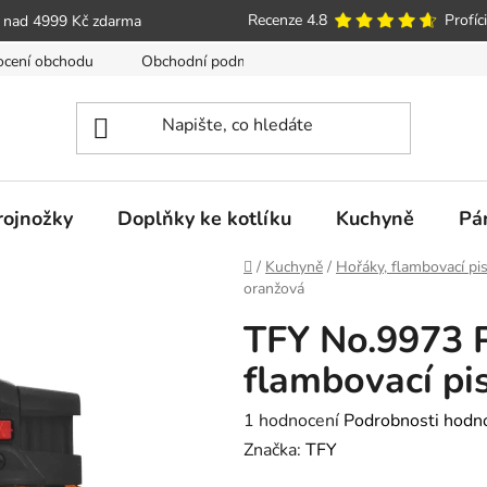
Recenze 4.8
Profíci
 nad 4999 Kč zdarma
cení obchodu
Obchodní podmínky
Poučení o právu spotře
trojnožky
Doplňky ke kotlíku
Kuchyně
Pá
Domů
/
Kuchyně
/
Hořáky, flambovací pis
oranžová
TFY No.9973 P
flambovací pi
Průměrné
1 hodnocení
Podrobnosti hodn
hodnocení
Značka:
TFY
produktu