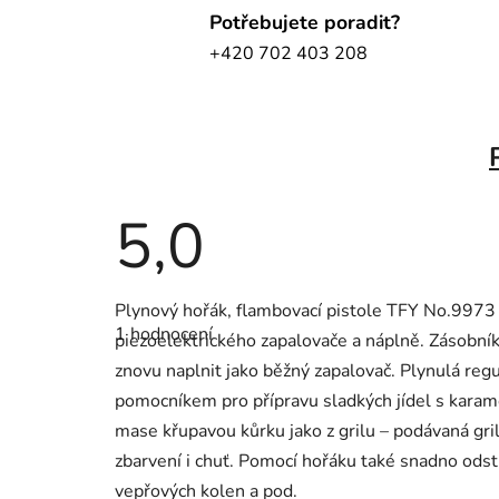
Potřebujete poradit?
+420 702 403 208
5,0
Průměrné
Plynový hořák, flambovací pistole TFY No.9973 
hodnocení
1 hodnocení
produktu
piezoelektrického zapalovače a náplně. Zásobník
je
znovu naplnit jako běžný zapalovač. Plynulá reg
5,0
z
pomocníkem pro přípravu sladkých jídel s karam
5
hvězdiček.
mase křupavou kůrku jako z grilu – podávaná gri
zbarvení i chuť. Pomocí hořáku také snadno odst
vepřových kolen a pod.