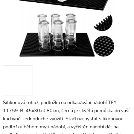
hvězdiček.
Silikonová rohož, podložka na odkapávání nádobí TFY
11759-B, 45x30x0,80cm, černá je skvělá pomůcka do vaší
kuchyně. Jednoduché využití. Stačí nachystat silikonovou
podložku během mytí nádobí, a vyčištěn nádobí dát na