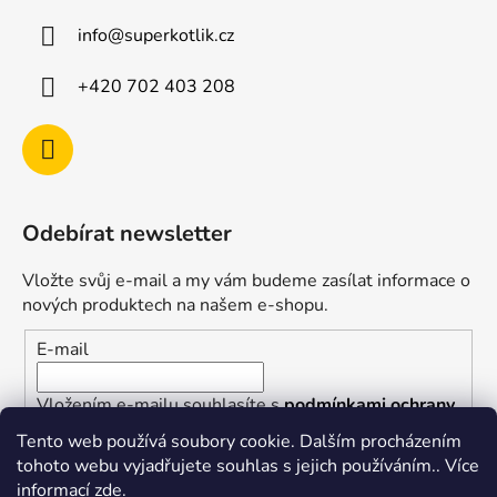
info
@
superkotlik.cz
+420 702 403 208
Odebírat newsletter
Vložte svůj e-mail a my vám budeme zasílat informace o
nových produktech na našem e-shopu.
E-mail
Vložením e-mailu souhlasíte s
podmínkami ochrany
osobních údajů
Tento web používá soubory cookie. Dalším procházením
tohoto webu vyjadřujete souhlas s jejich používáním.. Více
PŘIHLÁSIT SE
informací
zde
.