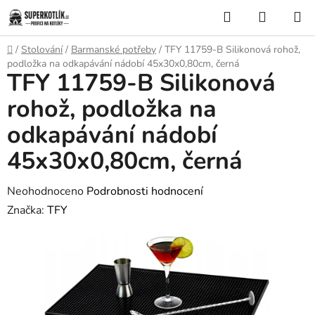
Přejít
Hledat
NÁKUP
na
KOŠÍK
obsah
Domů
/
Stolování
/
Barmanské potřeby
/
TFY 11759-B Silikonová rohož,
podložka na odkapávání nádobí 45x30x0,80cm, černá
TFY 11759-B Silikonová
rohož, podložka na
odkapávání nádobí
45x30x0,80cm, černá
Průměrné
Neohodnoceno
Podrobnosti hodnocení
hodnocení
Značka:
TFY
produktu
je
0,0
z
5