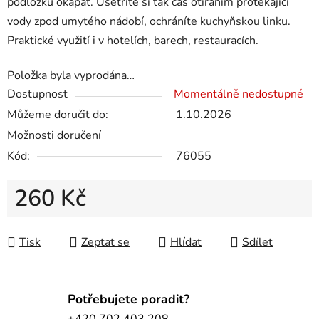
podložku okapat. Ušetříte si tak čas otíráním protékající
vody zpod umytého nádobí, ochráníte kuchyňskou linku.
Praktické využití i v hotelích, barech, restauracích.
Položka byla vyprodána…
Dostupnost
Momentálně nedostupné
Můžeme doručit do:
1.10.2026
Možnosti doručení
Kód:
76055
260 Kč
Měrná cena:
Tisk
Zeptat se
Hlídat
Sdílet
Potřebujete poradit?
+420 702 403 208