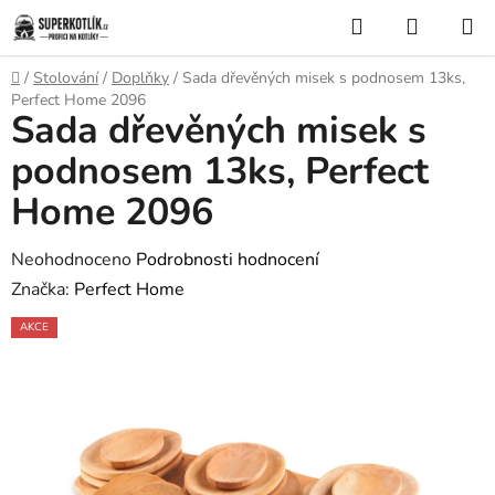
Přejít
Hledat
NÁKUP
na
KOŠÍK
obsah
Domů
/
Stolování
/
Doplňky
/
Sada dřevěných misek s podnosem 13ks,
Perfect Home 2096
Sada dřevěných misek s
podnosem 13ks, Perfect
Home 2096
Průměrné
Neohodnoceno
Podrobnosti hodnocení
hodnocení
Značka:
Perfect Home
produktu
AKCE
je
0,0
z
5
hvězdiček.