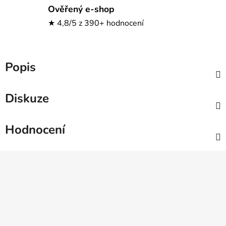
Ověřený e-shop
★ 4,8/5 z 390+ hodnocení
Popis
Diskuze
Hodnocení
Z
á
p
a
t
í