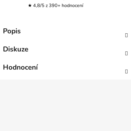
★ 4,8/5 z 390+ hodnocení
Popis
Diskuze
Hodnocení
Z
á
p
a
t
í