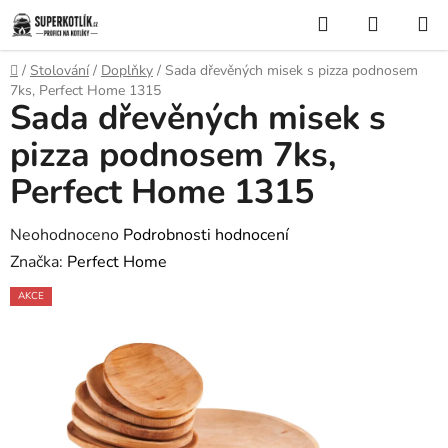
Přejít
Hledat
NÁKUP
na
KOŠÍK
obsah
Domů
/
Stolování
/
Doplňky
/
Sada dřevěných misek s pizza podnosem
7ks, Perfect Home 1315
Sada dřevěných misek s
pizza podnosem 7ks,
Perfect Home 1315
Průměrné
Neohodnoceno
Podrobnosti hodnocení
hodnocení
Značka:
Perfect Home
produktu
AKCE
je
0,0
z
5
hvězdiček.