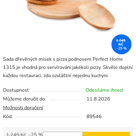
1 245
KČ
–25 %
Sada dřevěných misek s pizza podnosem Perfect Home
1315 je vhodná pro servírování jakékoli pizzy. Skvěle doplní
každou restauraci, zda ozvláštní nejednu kuchyni.
Dostupnost
Odesíláme ihned
Můžeme doručit do:
11.8.2026
Možnosti doručení
Kód:
89546
1 245 Kč
–25 %