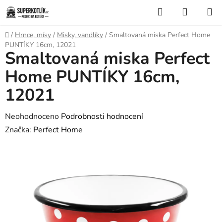
Přejít
Hledat
NÁKUP
na
KOŠÍK
obsah
Domů
/
Hrnce, mísy
/
Misky, vandlíky
/
Smaltovaná miska Perfect Home
PUNTÍKY 16cm, 12021
Smaltovaná miska Perfect
Home PUNTÍKY 16cm,
12021
Průměrné
Neohodnoceno
Podrobnosti hodnocení
hodnocení
Značka:
Perfect Home
produktu
je
0,0
z
5
hvězdiček.