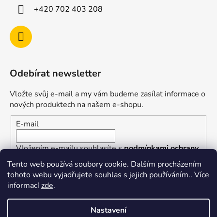
+420 702 403 208
Odebírat newsletter
Vložte svůj e-mail a my vám budeme zasílat informace o
nových produktech na našem e-shopu.
E-mail
Vložením e-mailu souhlasíte s
podmínkami ochrany
osobních údajů
Tento web používá soubory cookie. Dalším procházením
tohoto webu vyjadřujete souhlas s jejich používáním.. Více
PŘIHLÁSIT SE
informací
zde
.
Nastavení