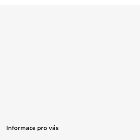
Z
á
p
a
t
í
Informace pro vás