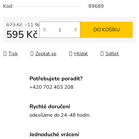
Kód:
89689
673 Kč
–11 %
DO KOŠÍKU
595 Kč
Měrná cena:
Tisk
Zeptat se
Hlídat
Sdílet
Potřebujete poradit?
+420 702 403 208
Rychlé doručení
odesíláme do 24–48 hodin.
Jednoduché vrácení