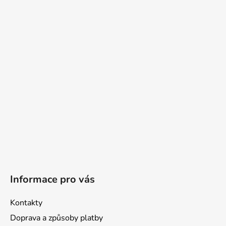
á
p
a
t
í
Informace pro vás
Kontakty
Doprava a způsoby platby