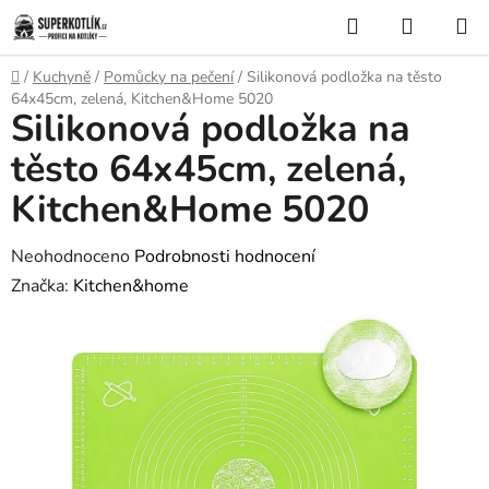
Přejít
Hledat
NÁKUP
na
KOŠÍK
obsah
Domů
/
Kuchyně
/
Pomůcky na pečení
/
Silikonová podložka na těsto
64x45cm, zelená, Kitchen&Home 5020
Silikonová podložka na
těsto 64x45cm, zelená,
Kitchen&Home 5020
Průměrné
Neohodnoceno
Podrobnosti hodnocení
hodnocení
Značka:
Kitchen&home
produktu
je
0,0
z
5
hvězdiček.