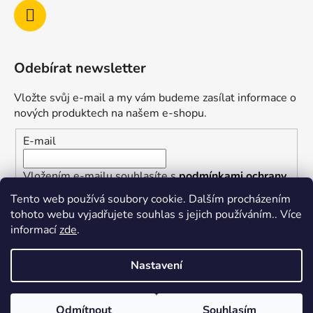
Odebírat newsletter
Vložte svůj e-mail a my vám budeme zasílat informace o
nových produktech na našem e-shopu.
E-mail
Vložením e-mailu souhlasíte s
podmínkami ochrany
osobních údajů
Tento web používá soubory cookie. Dalším procházením
tohoto webu vyjadřujete souhlas s jejich používáním.. Více
PŘIHLÁSIT SE
informací
zde
.
Nastavení
Vytvořil Shoptet
Odmítnout
Souhlasím