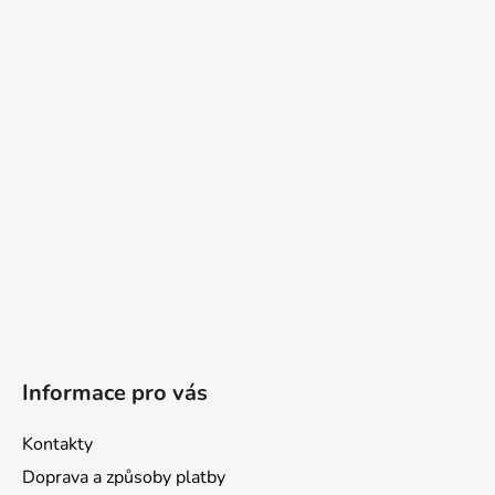
á
p
a
t
í
Informace pro vás
Kontakty
Doprava a způsoby platby