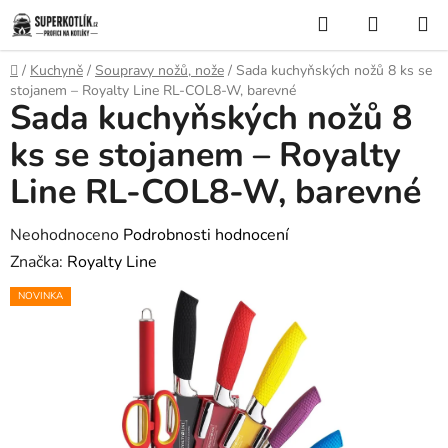
Přejít
Hledat
NÁKUP
na
KOŠÍK
obsah
Domů
/
Kuchyně
/
Soupravy nožů, nože
/
Sada kuchyňských nožů 8 ks se
stojanem – Royalty Line RL-COL8-W, barevné
Sada kuchyňských nožů 8
ks se stojanem – Royalty
Line RL-COL8-W, barevné
Průměrné
Neohodnoceno
Podrobnosti hodnocení
hodnocení
Značka:
Royalty Line
produktu
NOVINKA
je
0,0
z
5
hvězdiček.