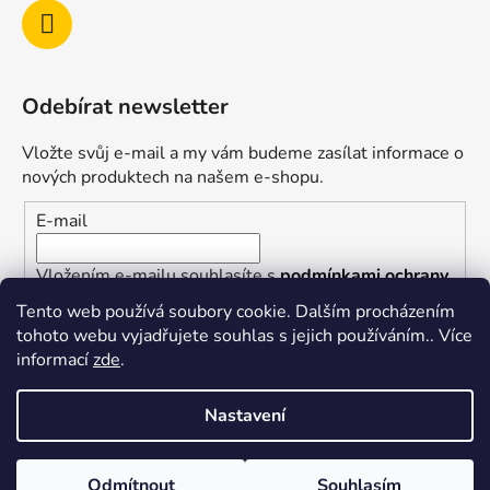
Odebírat newsletter
Vložte svůj e-mail a my vám budeme zasílat informace o
nových produktech na našem e-shopu.
E-mail
Vložením e-mailu souhlasíte s
podmínkami ochrany
osobních údajů
Tento web používá soubory cookie. Dalším procházením
tohoto webu vyjadřujete souhlas s jejich používáním.. Více
PŘIHLÁSIT SE
informací
zde
.
Nastavení
Vytvořil Shoptet
Odmítnout
Souhlasím