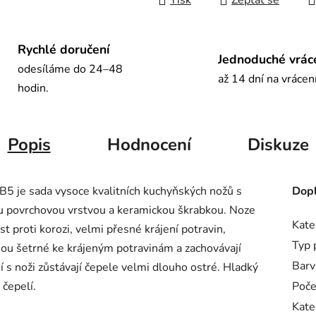
Tisk
Zeptat se
Rychlé doručení
Jednoduché vrác
odesíláme do 24–48
až 14 dní na vrácen
hodin.
Popis
Hodnocení
Diskuze
B5 je sada vysoce kvalitních kuchyňských nožů s
Dopl
vou povrchovou vrstvou a keramickou škrabkou. Noze
Kate
t proti korozi, velmi přesné krájení potravin,
Typ 
sou šetrné ke krájeným potravinám a zachovávají
Barv
í s noži zůstávají čepele velmi dlouho ostré. Hladký
 čepelí.
Poče
Kate