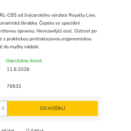
 RL-CB5 od švýcarského výrobce Royalty Line.
eramická škrabka. Čepele se speciální
rchovou úpravou. Nerezavějící ocel. Ostrost po
e s praktickou protiskluzovou ergonomickou
né do myčky nádobí.
Odesíláme ihned
11.8.2026
76632
DO KOŠÍKU