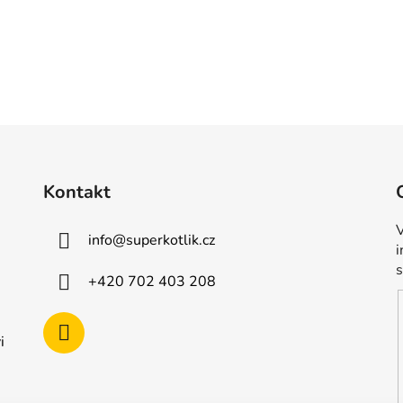
Kontakt
V
info
@
superkotlik.cz
+420 702 403 208
i