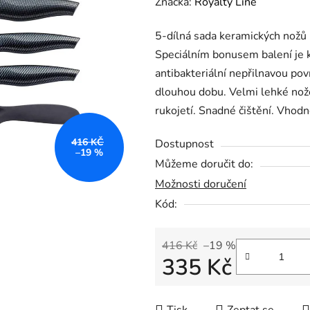
hodnocení
Značka:
Royalty Line
produktu
5-dílná sada keramických nožů
je
Speciálním bonusem balení je k
0,0
antibakteriální nepřilnavou pov
z
dlouhou dobu. Velmi lehké nož
5
rukojetí. Snadné čištění. Vhod
hvězdiček.
416 KČ
Dostupnost
–19 %
Můžeme doručit do:
Možnosti doručení
Kód:
416 Kč
–19 %
335 Kč
Měrná cena: