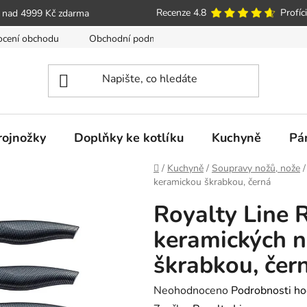
Recenze 4.8
Profíci
 nad 4999 Kč zdarma
cení obchodu
Obchodní podmínky
Poučení o právu spotře
trojnožky
Doplňky ke kotlíku
Kuchyně
Pá
Domů
/
Kuchyně
/
Soupravy nožů, nože
/
keramickou škrabkou, černá
Royalty Line 
keramických n
škrabkou, čer
Průměrné
Neohodnoceno
Podrobnosti ho