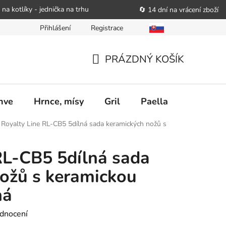
 na kotlíky - jednička na trhu
🔄 14 dní na vrácení zboží
Přihlášení
Registrace
bitele podat obchodníkovi žádost o nápravu
Reklamační řád
PRÁZDNÝ KOŠÍK
NÁKUPNÍ
KOŠÍK
nve
Hrnce, mísy
Gril
Paella
Stolován
Royalty Line RL-CB5 5dílná sada keramických nožů s
RL-CB5 5dílná sada
ožů s keramickou
ná
dnocení