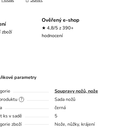
Hlídat
Sdílet
Ověřený e-shop
ení
★ 4,8/5 z 390+
í zboží
hodnocení
ňkové parametry
gorie
Soupravy nožů, nože
produktu
Sada nožů
?
a
černá
t ks v sadě
5
gorie zboží
Nože, nůžky, krájení