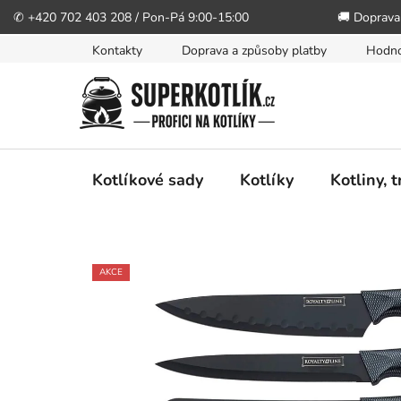
✆ +420 702 403 208 / Pon-Pá 9:00-15:00
🚚 Doprava
Přejít
Kontakty
Doprava a způsoby platby
Hodno
na
obsah
Kotlíkové sady
Kotlíky
Kotliny, 
AKCE