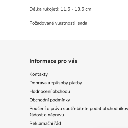
Délka rukojeti: 11,5 - 13,5 cm
Požadované vlastnosti: sada
Z
á
Informace pro vás
p
a
Kontakty
t
Doprava a způsoby platby
í
Hodnocení obchodu
Obchodní podmínky
Poučení o právu spotřebitele podat obchodníkov
žádost o nápravu
Reklamační řád