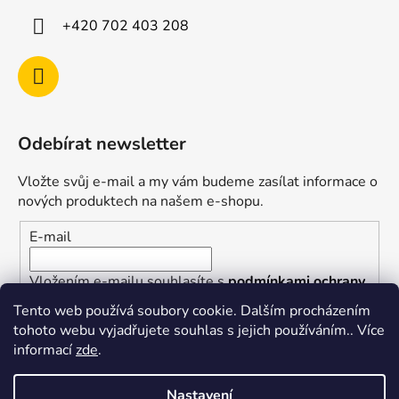
+420 702 403 208
Odebírat newsletter
Vložte svůj e-mail a my vám budeme zasílat informace o
nových produktech na našem e-shopu.
E-mail
Vložením e-mailu souhlasíte s
podmínkami ochrany
osobních údajů
Tento web používá soubory cookie. Dalším procházením
tohoto webu vyjadřujete souhlas s jejich používáním.. Více
PŘIHLÁSIT SE
informací
zde
.
Nastavení