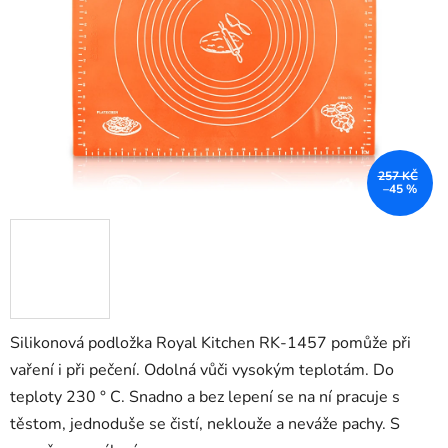
hvězdiček.
257 KČ
–45 %
Silikonová podložka Royal Kitchen RK-1457 pomůže při
vaření i při pečení. Odolná vůči vysokým teplotám. Do
teploty 230 ° C. Snadno a bez lepení se na ní pracuje s
těstom, jednoduše se čistí, neklouže a neváže pachy. S