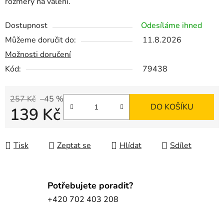
rozměry na válení.
Dostupnost
Odesíláme ihned
Můžeme doručit do:
11.8.2026
Možnosti doručení
Kód:
79438
257 Kč
–45 %
DO KOŠÍKU
139 Kč
Měrná cena:
Tisk
Zeptat se
Hlídat
Sdílet
Potřebujete poradit?
+420 702 403 208