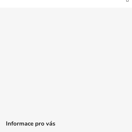
Z
á
p
a
t
í
Informace pro vás