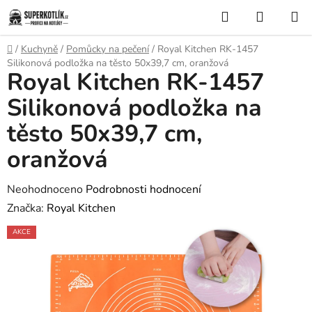
Přejít
Hledat
NÁKUP
na
KOŠÍK
obsah
Domů
/
Kuchyně
/
Pomůcky na pečení
/
Royal Kitchen RK-1457
Silikonová podložka na těsto 50x39,7 cm, oranžová
Royal Kitchen RK-1457
Silikonová podložka na
těsto 50x39,7 cm,
oranžová
Průměrné
Neohodnoceno
Podrobnosti hodnocení
hodnocení
Značka:
Royal Kitchen
produktu
AKCE
je
0,0
z
5