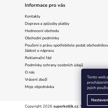
á
Informace pro vás
p
a
Kontakty
t
Doprava a způsoby platby
í
Hodnocení obchodu
Obchodní podmínky
Poučení o právu spotřebitele podat obchodníkov
žádost o nápravu
Reklamační řád
Podmínky ochrany osobních údajů
O nás
Tento web p
Vrácení zboží
procházením
Moje objednávka
jejich použí
Nastaven
Copyright 2026
superkotlik.cz
. Všechna práva 