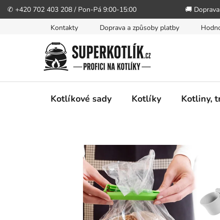
✆ +420 702 403 208 / Pon-Pá 9:00-15:00
🚚 Doprava
Přejít
Kontakty
Doprava a způsoby platby
Hodno
na
obsah
Kotlíkové sady
Kotlíky
Kotliny, 