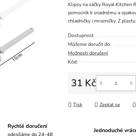
Klipsy na sáčky Royal Kitchen 
je
pomocník k snadnému a opakova
0,0
chladničky i mrazničky. Z plastu
z
5
Dostupnost
hvězdiček.
Můžeme doručit do:
Možnosti doručení
Kód:
31 Kč
Měrná cena:
Tisk
Zeptat se
Rychlé doručení
Jednoduché vrác
odesíláme do 24–48