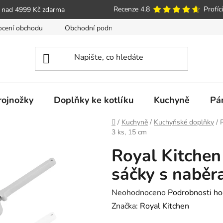
Recenze 4.8
Profíci
 nad 4999 Kč zdarma
cení obchodu
Obchodní podmínky
Poučení o právu spotře
trojnožky
Doplňky ke kotlíku
Kuchyně
Pá
Domů
/
Kuchyně
/
Kuchyňské doplňky
/
3 ks, 15 cm
Royal Kitchen
sáčky s naběr
Průměrné
Neohodnoceno
Podrobnosti ho
hodnocení
Značka:
Royal Kitchen
produktu