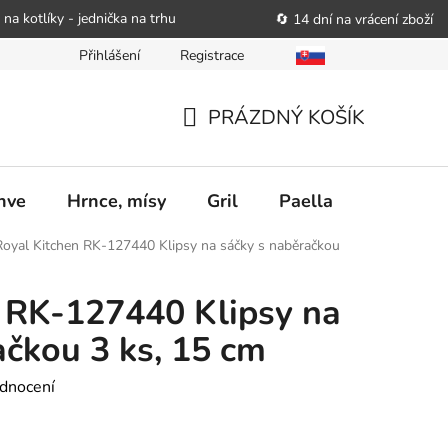
 na kotlíky - jednička na trhu
🔄 14 dní na vrácení zboží
Přihlášení
Registrace
bitele podat obchodníkovi žádost o nápravu
Reklamační řád
PRÁZDNÝ KOŠÍK
NÁKUPNÍ
KOŠÍK
nve
Hrnce, mísy
Gril
Paella
Stolován
Royal Kitchen RK-127440 Klipsy na sáčky s naběračkou
 RK-127440 Klipsy na
ačkou 3 ks, 15 cm
dnocení