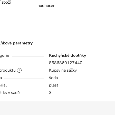
í zboží
hodnocení
ňkové parametry
gorie
Kuchyňské doplňky
8686860127440
produktu
Klipsy na sáčky
?
a
šedá
riál
plast
t ks v sadě
3