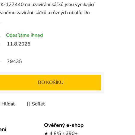
RK-127440 na uzavírání sáčků jsou vynikající
nému zavírání sáčků a různých obalů. Do
.
Odesíláme ihned
11.8.2026
79435
DO KOŠÍKU
Hlídat
Sdílet
Ověřený e-shop
ení
★ 4,8/5 z 390+