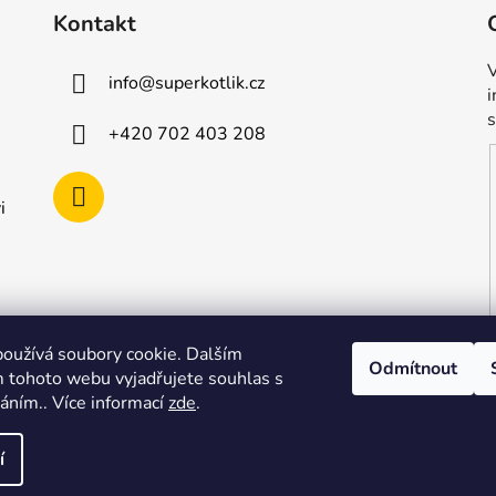
Kontakt
V
info
@
superkotlik.cz
+420 702 403 208
i
oužívá soubory cookie. Dalším
Odmítnout
 tohoto webu vyjadřujete souhlas s
váním.. Více informací
zde
.
í
vyhrazena.