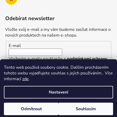
Odebírat newsletter
Vložte svůj e-mail a my vám budeme zasílat informace o
nových produktech na našem e-shopu.
E-mail
Vložením e-mailu souhlasíte s
podmínkami ochrany
osobních údajů
Tento web používá soubory cookie. Dalším procházením
tohoto webu vyjadřujete souhlas s jejich používáním.. Více
PŘIHLÁSIT SE
informací
zde
.
Nastavení
Vytvořil Shoptet
Odmítnout
Souhlasím
Copyright 2026
superkotlik.cz
. Všechna práva
vyhrazena.