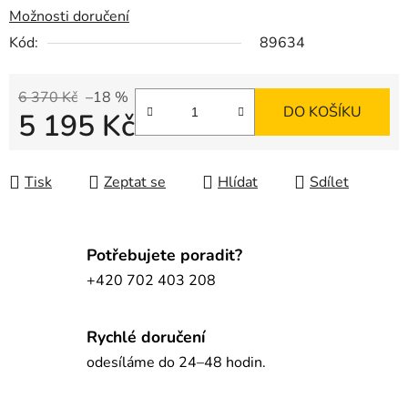
Možnosti doručení
Kód:
89634
6 370 Kč
–18 %
DO KOŠÍKU
5 195 Kč
Měrná cena:
Tisk
Zeptat se
Hlídat
Sdílet
Potřebujete poradit?
+420 702 403 208
Rychlé doručení
odesíláme do 24–48 hodin.