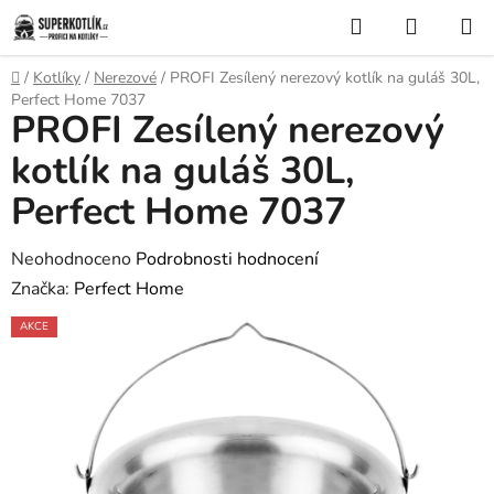
Přejít
Hledat
NÁKUP
na
KOŠÍK
obsah
Domů
/
Kotlíky
/
Nerezové
/
PROFI Zesílený nerezový kotlík na guláš 30L,
Perfect Home 7037
PROFI Zesílený nerezový
kotlík na guláš 30L,
Perfect Home 7037
Průměrné
Neohodnoceno
Podrobnosti hodnocení
hodnocení
Značka:
Perfect Home
produktu
AKCE
je
0,0
z
5
hvězdiček.