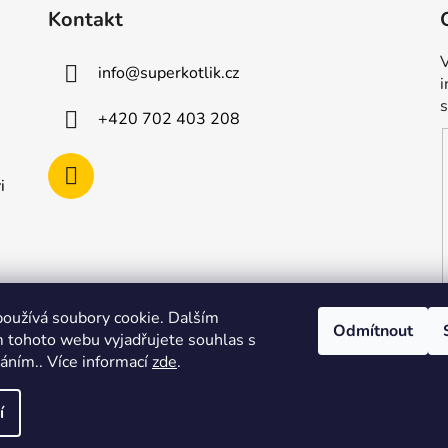
Kontakt
V
info
@
superkotlik.cz
+420 702 403 208
i
oužívá soubory cookie. Dalším
Odmítnout
 tohoto webu vyjadřujete souhlas s
váním.. Více informací
zde
.
í
vyhrazena.