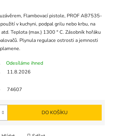
s uzávěrem, Flambovací pistole, PROF AB7535-
použití v kuchyni, podpal grilu nebo krbu, na
í atd. Teplota (max.) 1300 ° C. Zásobník hořáku
lovačů. Plynula regulace ostrosti a jemnosti
 plamene.
Odesíláme ihned
11.8.2026
74607
DO KOŠÍKU