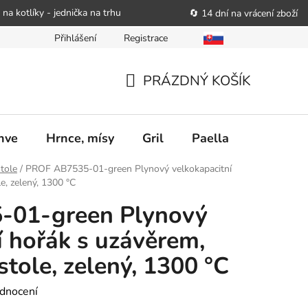
 na kotlíky - jednička na trhu
🔄 14 dní na vrácení zboží
Přihlášení
Registrace
bitele podat obchodníkovi žádost o nápravu
Reklamační řád
PRÁZDNÝ KOŠÍK
NÁKUPNÍ
KOŠÍK
nve
Hrnce, mísy
Gril
Paella
Stolován
tole
/
PROF AB7535-01-green Plynový velkokapacitní
e, zelený, 1300 °C
-01-green Plynový
í hořák s uzávěrem,
tole, zelený, 1300 °C
dnocení