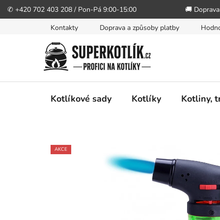
✆ +420 702 403 208 / Pon-Pá 9:00-15:00
🚚 Doprava
Přejít
Kontakty
Doprava a způsoby platby
Hodno
na
obsah
Kotlíkové sady
Kotlíky
Kotliny, 
AKCE