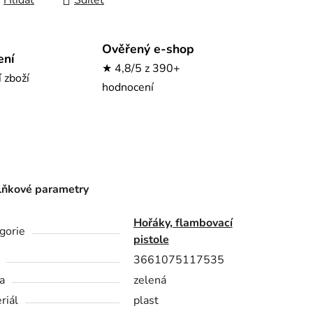
Hlídat
Sdílet
Ověřený e-shop
ení
★ 4,8/5 z 390+
í zboží
hodnocení
ňkové parametry
Hořáky, flambovací
gorie
pistole
3661075117535
a
zelená
riál
plast