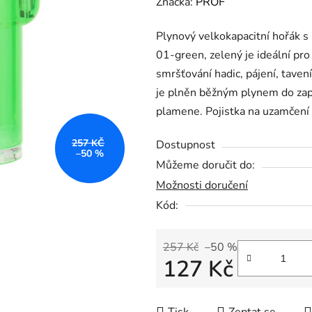
hodnocení
Značka:
PROF
produktu
Plynový velkokapacitní hořák 
je
01-green, zelený je ideální pro 
0,0
smršťování hadic, pájení, taven
z
je plněn běžným plynem do zapa
5
plamene. Pojistka na uzamčení
hvězdiček.
257 KČ
Dostupnost
–50 %
Můžeme doručit do:
Možnosti doručení
Kód:
257 Kč
–50 %
127 Kč
Měrná cena: