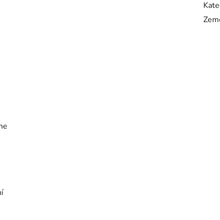
Kate
Zem
ene
ní