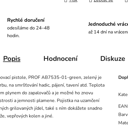
Tisk
Zeptat se
Rychlé doručení
Jednoduché vrác
odesíláme do 24–48
až 14 dní na vrácen
hodin.
Popis
Hodnocení
Diskuze
bovací pistole, PROF AB7535-01-green, zelený je
Dopl
krbu, na smršťování hadic, pájení, tavení atd. Teplota
ným plynem do zapalovačů a je možné ho znovu
Kate
ostrosti a jemnosti plamene. Pojistka na uzamčení
EAN
ných grilovaných jídel, také s ním dokážete snadno
Barv
že, vepřových kolen a jiné.
Mate