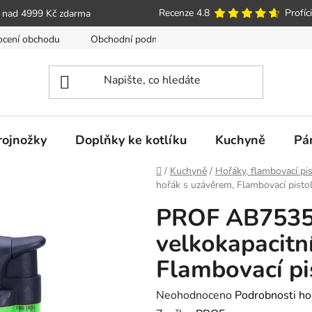
Recenze 4.8
Profíci
 nad 4999 Kč zdarma
cení obchodu
Obchodní podmínky
Poučení o právu spotře
trojnožky
Doplňky ke kotlíku
Kuchyně
Pá
Domů
/
Kuchyně
/
Hořáky, flambovací pis
hořák s uzávěrem, Flambovací pistol
PROF AB7535
velkokapacitn
Flambovací pis
Průměrné
Neohodnoceno
Podrobnosti ho