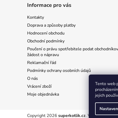
á
Informace pro vás
p
a
Kontakty
t
Doprava a způsoby platby
í
Hodnocení obchodu
Obchodní podmínky
Poučení o právu spotřebitele podat obchodníkov
žádost o nápravu
Reklamační řád
Podmínky ochrany osobních údajů
O nás
Tento web p
Vrácení zboží
procházením
Moje objednávka
jejich použí
Nastaven
Copyright 2026
superkotlik.cz
. Všechna práva 