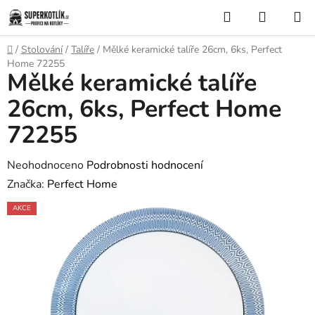
Přejít
Hledat
NÁKUP
na
KOŠÍK
obsah
Domů
/
Stolování
/
Talíře
/
Mělké keramické talíře 26cm, 6ks, Perfect
Home 72255
Mělké keramické talíře
26cm, 6ks, Perfect Home
72255
Průměrné
Neohodnoceno
Podrobnosti hodnocení
hodnocení
Značka:
Perfect Home
produktu
AKCE
je
0,0
z
5
hvězdiček.