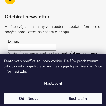
Odebírat newsletter
Vložte svůj e-mail a my vám budeme zasílat informace o
nových produktech na našem e-shopu.
E-mail
Vložením e-mailu souhlasíte s
podmínkami ochrany
osobních údajů
Tento web používá soubory cookie. Dalším procházením
tohoto webu vyjadřujete souhlas s jejich používáním.. Více
PŘIHLÁSIT SE
informací
zde
.
Nastavení
Vytvořil Shoptet
Odmítnout
Souhlasím
Copyright 2026
superkotlik.cz
. Všechna práva
vyhrazena.