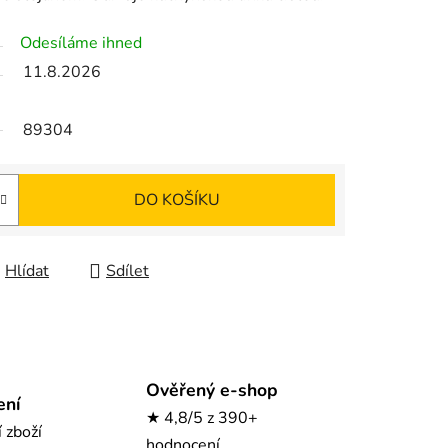
Odesíláme ihned
11.8.2026
89304
DO KOŠÍKU
Hlídat
Sdílet
Ověřený e-shop
ení
★ 4,8/5 z 390+
í zboží
hodnocení