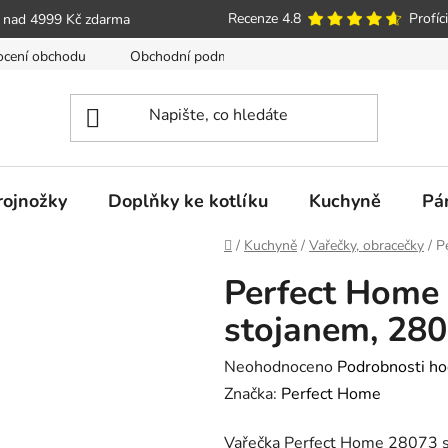
Recenze 4.8
Profíci
 nad 4999 Kč zdarma
cení obchodu
Obchodní podmínky
Poučení o právu spotře
trojnožky
Doplňky ke kotlíku
Kuchyně
Pá
Domů
/
Kuchyně
/
Vařečky, obracečky
/
P
Perfect Home 
stojanem, 28
Průměrné
Neohodnoceno
Podrobnosti ho
hodnocení
Značka:
Perfect Home
produktu
Vařečka Perfect Home 28073 se
je