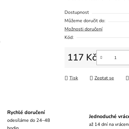
0,0
Dostupnost
z
Můžeme doručit do:
5
Možnosti doručení
hvězdiček.
Kód:
117 Kč
Měrná cena:
Tisk
Zeptat se
Rychlé doručení
Jednoduché vrác
odesíláme do 24–48
až 14 dní na vrácen
hodin.