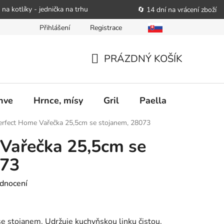
 na kotlíky - jednička na trhu
🔄 14 dní na vrácení zboží
Přihlášení
Registrace
bitele podat obchodníkovi žádost o nápravu
Reklamační řád
PRÁZDNÝ KOŠÍK
NÁKUPNÍ
KOŠÍK
nve
Hrnce, mísy
Gril
Paella
Stolován
erfect Home Vařečka 25,5cm se stojanem, 28073
Vařečka 25,5cm se
073
dnocení
 stojanem. Udržuje kuchyňskou linku čistou.