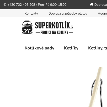
✆ +420 702 403 208 / Pon-Pá 9:00-15:00
🚚 Doprava
Přejít
Kontakty
Doprava a způsoby platby
Hodno
na
obsah
Kotlíkové sady
Kotlíky
Kotliny, 