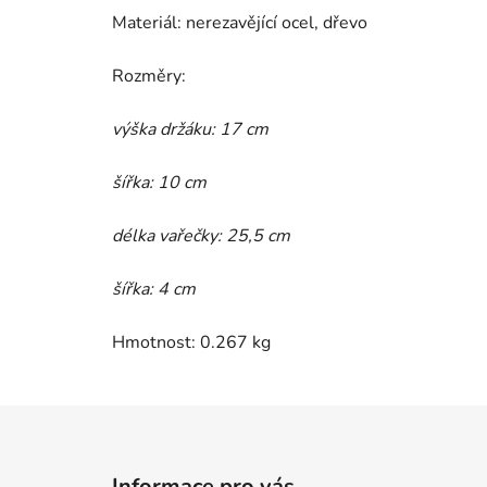
Materiál: nerezavějící ocel, dřevo
Rozměry:
výška držáku: 17 cm
šířka: 10 cm
délka vařečky: 25,5 cm
šířka: 4 cm
Hmotnost: 0.267 kg
Z
á
Informace pro vás