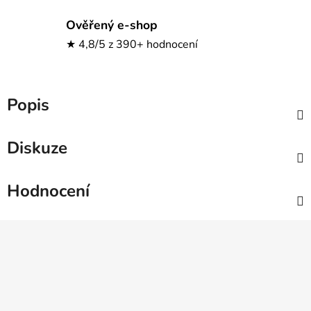
Ověřený e-shop
★ 4,8/5 z 390+ hodnocení
Popis
Diskuze
Hodnocení
Z
á
p
a
t