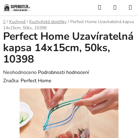
Přejít
Hledat
NÁKUP
na
KOŠÍK
obsah
Domů
/
Kuchyně
/
Kuchyňské doplňky
/
Perfect Home Uzavíratelná kapsa
14x15cm, 50ks, 10398
Perfect Home Uzavíratelná
kapsa 14x15cm, 50ks,
10398
Průměrné
Neohodnoceno
Podrobnosti hodnocení
hodnocení
Značka:
Perfect Home
produktu
je
0,0
z
5
hvězdiček.