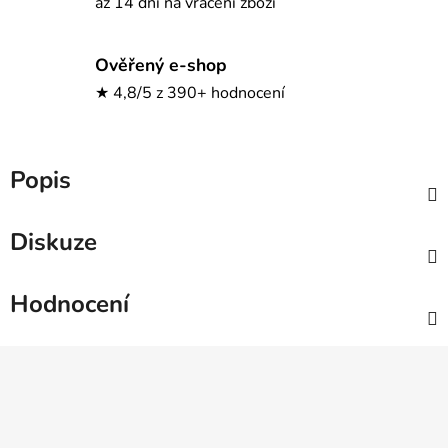
až 14 dní na vrácení zboží
Ověřený e-shop
★ 4,8/5 z 390+ hodnocení
Popis
Diskuze
Hodnocení
Z
á
p
a