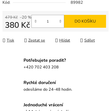
Kód:
89982
479 Kč
–20 %
DO KOŠÍKU
380 Kč
Měrná cena:
Tisk
Zeptat se
Hlídat
Sdílet
Potřebujete poradit?
+420 702 403 208
Rychlé doručení
odesíláme do 24–48 hodin.
Jednoduché vrácení