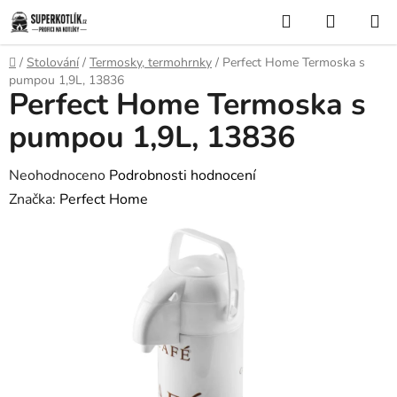
Přejít
Hledat
NÁKUP
na
KOŠÍK
obsah
Domů
/
Stolování
/
Termosky, termohrnky
/
Perfect Home Termoska s
pumpou 1,9L, 13836
Perfect Home Termoska s
pumpou 1,9L, 13836
Průměrné
Neohodnoceno
Podrobnosti hodnocení
hodnocení
Značka:
Perfect Home
produktu
je
0,0
z
5
hvězdiček.