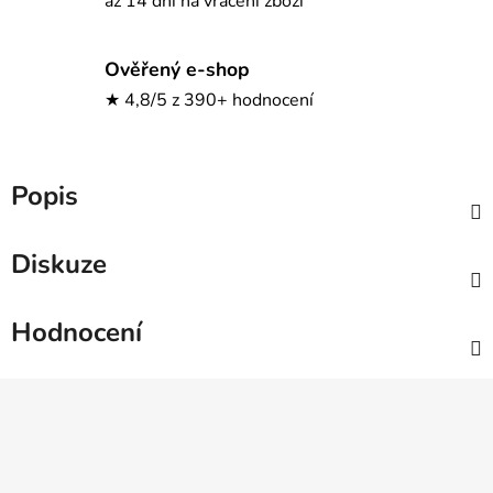
až 14 dní na vrácení zboží
Ověřený e-shop
★ 4,8/5 z 390+ hodnocení
Popis
Diskuze
Hodnocení
Z
á
p
a