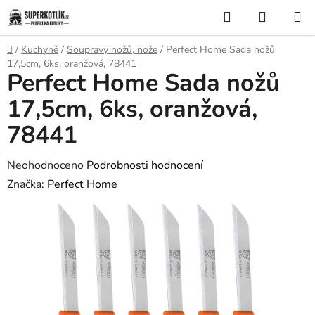
Přejít
Hledat
NÁKUP
na
KOŠÍK
obsah
Domů
/
Kuchyně
/
Soupravy nožů, nože
/
Perfect Home Sada nožů
17,5cm, 6ks, oranžová, 78441
Perfect Home Sada nožů
17,5cm, 6ks, oranžová,
78441
Průměrné
Neohodnoceno
Podrobnosti hodnocení
hodnocení
Značka:
Perfect Home
produktu
je
0,0
z
5
hvězdiček.