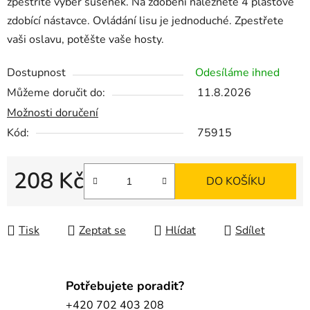
zpestříte výběr sušenek. Na zdobení naleznete 4 plastové
zdobící nástavce. Ovládání lisu je jednoduché. Zpestřete
vaši oslavu, potěšte vaše hosty.
Dostupnost
Odesíláme ihned
Můžeme doručit do:
11.8.2026
Možnosti doručení
Kód:
75915
208 Kč
DO KOŠÍKU
Měrná cena:
Tisk
Zeptat se
Hlídat
Sdílet
Potřebujete poradit?
+420 702 403 208