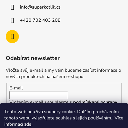
info
@
superkotlik.cz
+420 702 403 208
Odebírat newsletter
Vložte svůj e-mail a my vám budeme zasílat informace o
nových produktech na našem e-shopu.
E-mail
Vložením e-mailu souhlasíte s
podmínkami ochrany
osobních údajů
Tento web používá soubory cookie. Dalším procházením
tohoto webu vyjadřujete souhlas s jejich používáním.. Více
PŘIHLÁSIT SE
informací
zde
.