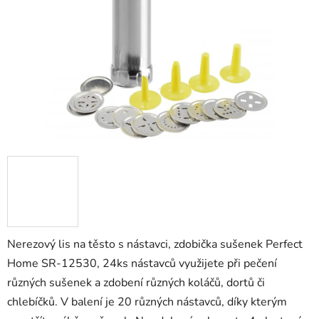
hvězdiček.
Nerezový lis na těsto s nástavci, zdobička sušenek Perfect
Home SR-12530, 24ks nástavců využijete při pečení
různých sušenek a zdobení různých koláčů, dortů či
chlebíčků. V balení je 20 různých nástavců, díky kterým