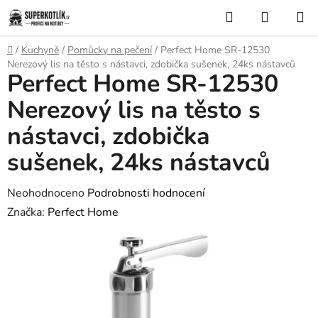
Přejít
Hledat
NÁKUP
na
KOŠÍK
obsah
Domů
/
Kuchyně
/
Pomůcky na pečení
/
Perfect Home SR-12530
Nerezový lis na těsto s nástavci, zdobička sušenek, 24ks nástavců
Perfect Home SR-12530
Nerezový lis na těsto s
nástavci, zdobička
sušenek, 24ks nástavců
Průměrné
Neohodnoceno
Podrobnosti hodnocení
hodnocení
Značka:
Perfect Home
produktu
je
0,0
z
5