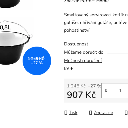
hodnocení
Značka:
Perfect Home
produktu
Smaltovaný servírovací kotlík 
je
guláše, ohřívání guláše, polév
0,0
pohostinství.
z
5
Dostupnost
hvězdiček.
Můžeme doručit do:
1 245 KČ
Možnosti doručení
–27 %
Kód:
1 245 Kč
–27 %
907 Kč
Měrná cena:
Tisk
Zeptat se