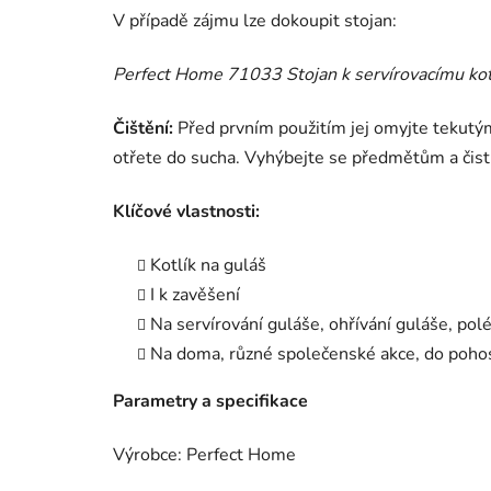
V případě zájmu lze dokoupit stojan:
Perfect Home 71033 Stojan k servírovacímu ko
Čištění:
Před prvním použitím jej omyjte tekutý
otřete do sucha. Vyhýbejte se předmětům a čist
Klíčové vlastnosti:
Kotlík na guláš
I k zavěšení
Na servírování guláše, ohřívání guláše, pol
Na doma, různé společenské akce, do pohos
Parametry a specifikace
Výrobce: Perfect Home