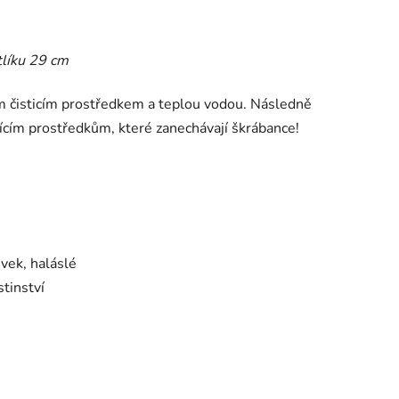
tlíku 29 cm
m čisticím prostředkem a teplou vodou. Následně
ícím prostředkům, které zanechávají škrábance!
évek, haláslé
tinství