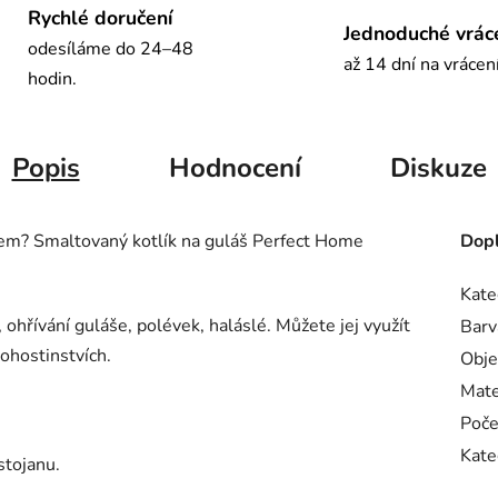
Rychlé doručení
Jednoduché vrác
odesíláme do 24–48
až 14 dní na vrácen
hodin.
Popis
Hodnocení
Diskuze
em? Smaltovaný kotlík na guláš Perfect Home
Dopl
Kate
, ohřívání guláše, polévek, haláslé. Můžete jej využít
Barv
ohostinstvích.
Obj
Mate
Poče
Kate
stojanu.