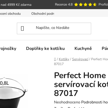
Recenze 4.8
Profíci
 nad 4999 Kč zdarma
cení obchodu
Obchodní podmínky
Poučení o právu spotře
trojnožky
Doplňky ke kotlíku
Kuchyně
Pá
Domů
/
Kotlíky
/
Servírovací
/
Perfect Hom
87017
Perfect Home
servírovací kot
87017
Průměrné
Neohodnoceno
Podrobnosti ho