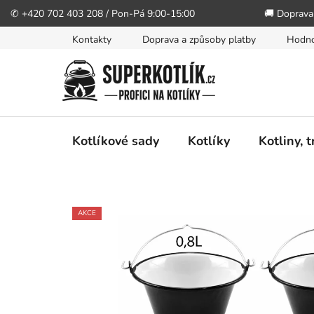
✆ +420 702 403 208 / Pon-Pá 9:00-15:00
🚚 Doprava
Přejít
Kontakty
Doprava a způsoby platby
Hodno
na
obsah
Kotlíkové sady
Kotlíky
Kotliny, 
AKCE