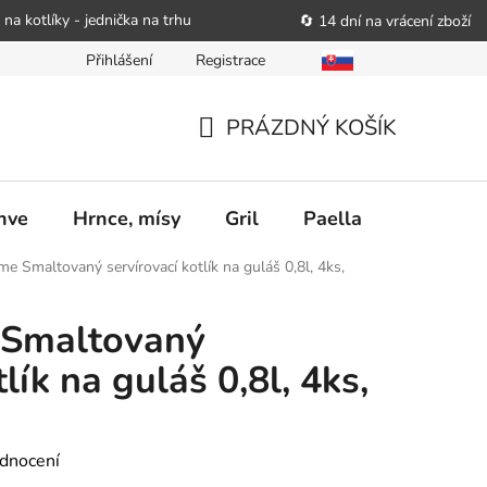
 na kotlíky - jednička na trhu
🔄 14 dní na vrácení zboží
Přihlášení
Registrace
bitele podat obchodníkovi žádost o nápravu
Reklamační řád
PRÁZDNÝ KOŠÍK
NÁKUPNÍ
KOŠÍK
nve
Hrnce, mísy
Gril
Paella
Stolován
e Smaltovaný servírovací kotlík na guláš 0,8l, 4ks,
 Smaltovaný
lík na guláš 0,8l, 4ks,
dnocení