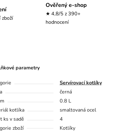
Ověřený e-shop
ení
★ 4,8/5 z 390+
í zboží
hodnocení
ňkové parametry
gorie
Servírovací kotlíky
a
černá
em
0.8 L
riál kotlíka
smaltovaná ocel
t ks v sadě
4
gorie zboží
Kotlíky