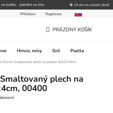
 na kotlíky - jednička na trhu
🔄 14 dní na vrácení zboží
Přihlášení
Registrace
bitele podat obchodníkovi žádost o nápravu
Reklamační řád
PRÁZDNÝ KOŠÍK
NÁKUPNÍ
KOŠÍK
nve
Hrnce, mísy
Gril
Paella
Stolován
ct Home Smaltovaný plech na pečení 42x37x4cm,
 Smaltovaný plech na
x4cm, 00400
dnocení