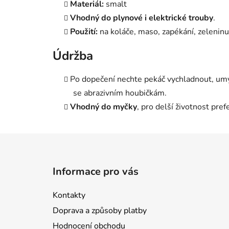
Materiál:
smalt
Vhodný do plynové i elektrické trouby
.
Použití:
na koláče, maso, zapékání, zeleninu 
Údržba
Po dopečení nechte pekáč vychladnout, um
se abrazivním houbičkám.
Vhodný do myčky
, pro delší životnost pref
Z
á
Informace pro vás
p
a
Kontakty
t
Doprava a způsoby platby
í
Hodnocení obchodu