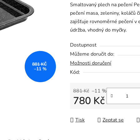
Smaltovaný plech na pečení Pe
je
pečení masa, zeleniny, koláčů 
0,0
zajišťuje rovnoměrné pečení v 
z
údržba, vhodný do myčky.
5
hvězdiček.
Dostupnost
Můžeme doručit do:
Možnosti doručení
881 KČ
–11 %
Kód:
881 Kč
–11 %
780 Kč
Měrná cena:
Tisk
Zeptat se