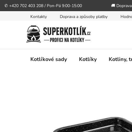
✆ +420 702 403 208 / Pon-Pá 9:00-15:00
🚚 Doprava
Přejít
Kontakty
Doprava a způsoby platby
Hodno
na
obsah
Kotlíkové sady
Kotlíky
Kotliny, 