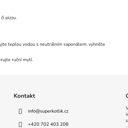
či pizzu.
yjte teplou vodou s neutrálním saponátem; vyhněte
erujte ruční mytí.
Kontakt
V
info
@
superkotlik.cz
+420 702 403 208