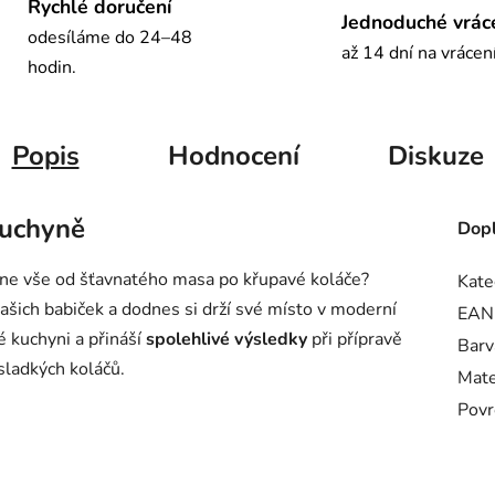
Rychlé doručení
Jednoduché vrác
odesíláme do 24–48
až 14 dní na vrácen
hodin.
Popis
Hodnocení
Diskuze
kuchyně
Dopl
ádne vše od šťavnatého masa po křupavé koláče?
Kate
ašich babiček a dodnes si drží své místo v moderní
EAN
é kuchyni a přináší
spolehlivé výsledky
při přípravě
Barv
sladkých koláčů.
Mate
Povr