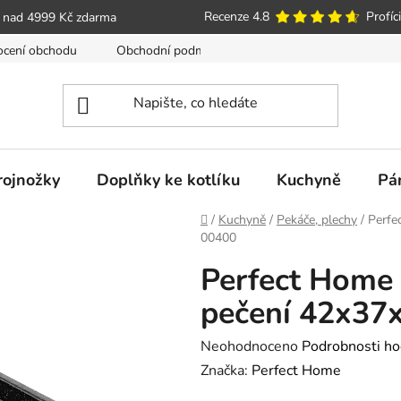
Recenze 4.8
Profíci
 nad 4999 Kč zdarma
cení obchodu
Obchodní podmínky
Poučení o právu spotře
trojnožky
Doplňky ke kotlíku
Kuchyně
Pá
Domů
/
Kuchyně
/
Pekáče, plechy
/
Perfe
00400
Perfect Home
pečení 42x37
Průměrné
Neohodnoceno
Podrobnosti ho
hodnocení
Značka:
Perfect Home
produktu