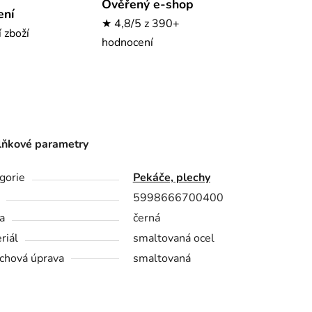
Ověřený e-shop
ení
★ 4,8/5 z 390+
í zboží
hodnocení
ňkové parametry
gorie
Pekáče, plechy
5998666700400
a
černá
riál
smaltovaná ocel
chová úprava
smaltovaná