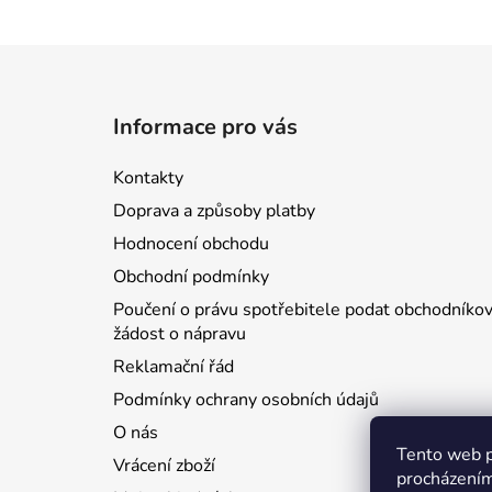
Z
á
Informace pro vás
p
a
Kontakty
t
Doprava a způsoby platby
í
Hodnocení obchodu
Obchodní podmínky
Poučení o právu spotřebitele podat obchodníkov
žádost o nápravu
Reklamační řád
Podmínky ochrany osobních údajů
O nás
Tento web p
Vrácení zboží
procházením