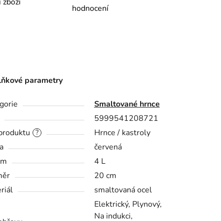
í zboží
hodnocení
ňkové parametry
gorie
Smaltované hrnce
5999541208721
produktu
Hrnce / kastroly
?
a
červená
em
4 L
měr
20 cm
riál
smaltovaná ocel
Elektrický, Plynový,
Na indukci,