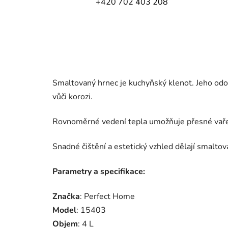
+420 702 403 208
Smaltovaný hrnec je kuchyňský klenot. Jeho odol
vůči korozi.
Rovnoměrné vedení tepla umožňuje přesné vaře
Snadné čištění a estetický vzhled dělají smalto
Parametry a specifikace:
Značka
: Perfect Home
Model
: 15403
Objem
: 4 L