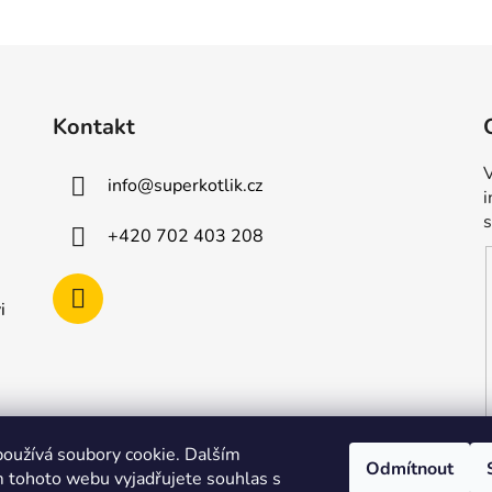
Kontakt
V
info
@
superkotlik.cz
+420 702 403 208
i
oužívá soubory cookie. Dalším
Odmítnout
 tohoto webu vyjadřujete souhlas s