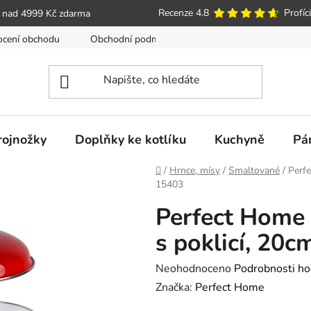
Recenze 4.8
Profíci
 nad 4999 Kč zdarma
cení obchodu
Obchodní podmínky
Poučení o právu spotře
trojnožky
Doplňky ke kotlíku
Kuchyně
Pá
Domů
/
Hrnce, mísy
/
Smaltované
/
Perfe
15403
Perfect Home
s poklicí, 20c
Průměrné
Neohodnoceno
Podrobnosti ho
hodnocení
Značka:
Perfect Home
produktu