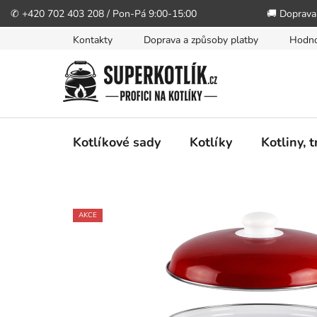
✆ +420 702 403 208 / Pon-Pá 9:00-15:00
🚚 Doprava
Přejít
Kontakty
Doprava a způsoby platby
Hodno
na
obsah
Kotlíkové sady
Kotlíky
Kotliny, 
AKCE