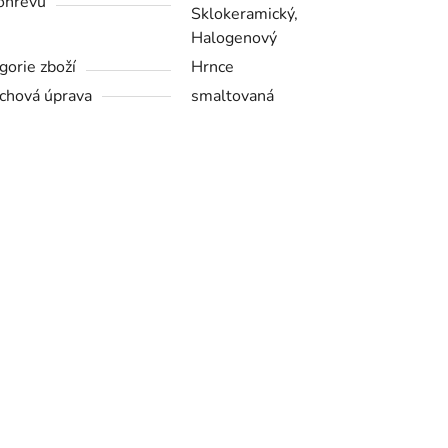
ohřevu
Sklokeramický,
Halogenový
gorie zboží
Hrnce
chová úprava
smaltovaná