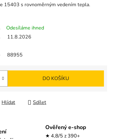
me 15403 s rovnoměrným vedením tepla.
Odesíláme ihned
11.8.2026
88955
DO KOŠÍKU
Hlídat
Sdílet
Ověřený e-shop
ení
★ 4,8/5 z 390+