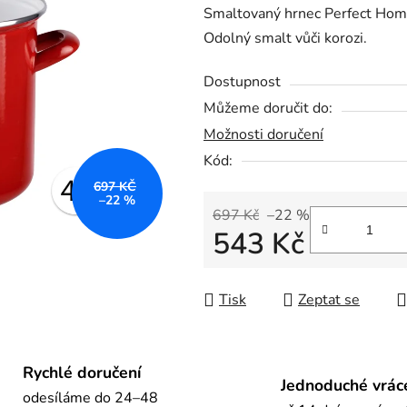
Smaltovaný hrnec Perfect Ho
je
Odolný smalt vůči korozi.
0,0
z
Dostupnost
5
Můžeme doručit do:
hvězdiček.
Možnosti doručení
Kód:
697 KČ
–22 %
697 Kč
–22 %
543 Kč
Měrná cena:
Tisk
Zeptat se
Rychlé doručení
Jednoduché vrác
odesíláme do 24–48