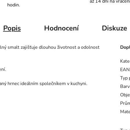
až 14 dní na vrácen
hodin.
Popis
Hodnocení
Diskuze
ný smalt zajišťuje dlouhou životnost a odolnost
Dopl
Kate
ní.
EAN
Typ 
vaný hrnec ideálním společníkem v kuchyni.
Barv
Obj
Prů
Mate