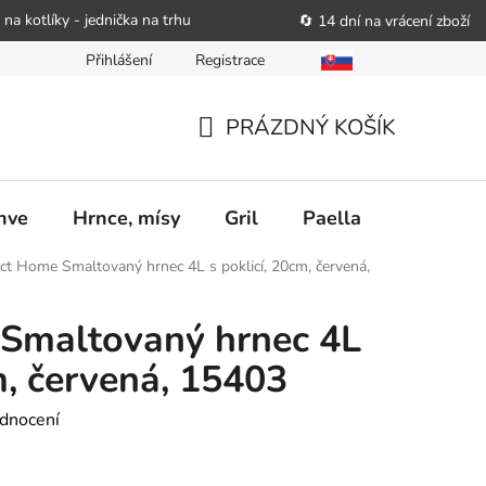
 na kotlíky - jednička na trhu
🔄 14 dní na vrácení zboží
Přihlášení
Registrace
bitele podat obchodníkovi žádost o nápravu
Reklamační řád
PRÁZDNÝ KOŠÍK
NÁKUPNÍ
KOŠÍK
nve
Hrnce, mísy
Gril
Paella
Stolován
ct Home Smaltovaný hrnec 4L s poklicí, 20cm, červená,
 Smaltovaný hrnec 4L
m, červená, 15403
dnocení