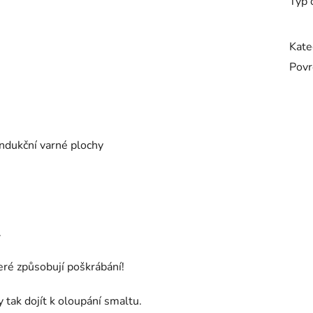
Typ 
Kate
Povr
indukční varné plochy
.
ré způsobují poškrábání!
 tak dojít k oloupání smaltu.