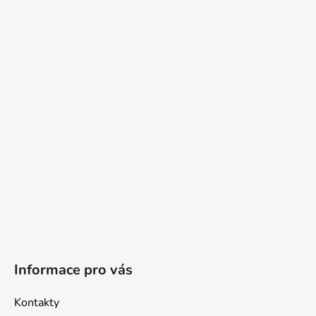
Z
á
p
a
t
í
Informace pro vás
Kontakty