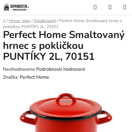
Přejít
Hledat
NÁKUP
na
KOŠÍK
obsah
Domů
/
Hrnce, mísy
/
Smaltované
/
Perfect Home Smaltovaný hrnec s
pokličkou PUNTÍKY 2L, 70151
Perfect Home Smaltovaný
hrnec s pokličkou
PUNTÍKY 2L, 70151
Průměrné
Neohodnoceno
Podrobnosti hodnocení
hodnocení
Značka:
Perfect Home
produktu
je
0,0
z
5
hvězdiček.