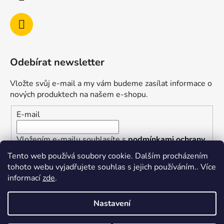
Odebírat newsletter
Vložte svůj e-mail a my vám budeme zasílat informace o
nových produktech na našem e-shopu.
E-mail
Vložením e-mailu souhlasíte s
podmínkami ochrany
osobních údajů
Tento web používá soubory cookie. Dalším procházením
tohoto webu vyjadřujete souhlas s jejich používáním.. Více
PŘIHLÁSIT SE
informací
zde
.
Nastavení