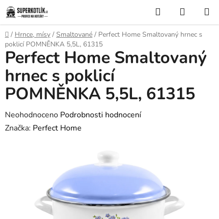
Přejít
Hledat
NÁKUP
na
KOŠÍK
obsah
Domů
/
Hrnce, mísy
/
Smaltované
/
Perfect Home Smaltovaný hrnec s
poklicí POMNĚNKA 5,5L, 61315
Perfect Home Smaltovaný
hrnec s poklicí
POMNĚNKA 5,5L, 61315
Průměrné
Neohodnoceno
Podrobnosti hodnocení
hodnocení
Značka:
Perfect Home
produktu
je
0,0
z
5
hvězdiček.