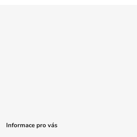
Z
á
p
a
t
í
Informace pro vás