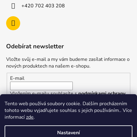
+420 702 403 208
Odebírat newsletter
Vložte svůj e-mail a my vám budeme zasílat informace o
nových produktech na našem e-shopu.
E-mail
Vložením e-mailu souhlasíte s
podmínkami ochrany
osobních údajů
Tento web používá soubory cookie. Dalším procházením
tohoto webu vyjadřujete souhlas s jejich používáním.. Více
PŘIHLÁSIT SE
informací
zde
.
Nastavení