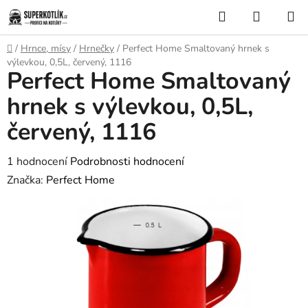
Přejít
Hledat
NÁKUP
na
KOŠÍK
obsah
Domů
/
Hrnce, mísy
/
Hrnečky
/
Perfect Home Smaltovaný hrnek s
výlevkou, 0,5L, červený, 1116
Perfect Home Smaltovaný
hrnek s výlevkou, 0,5L,
červený, 1116
Průměrné
1 hodnocení
Podrobnosti hodnocení
hodnocení
Značka:
Perfect Home
produktu
je
5,0
z
5
hvězdiček.