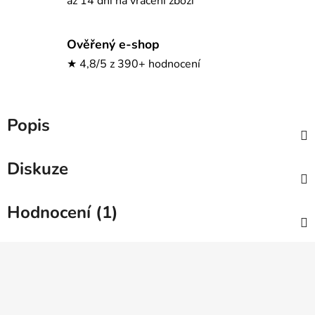
až 14 dní na vrácení zboží
Ověřený e-shop
★ 4,8/5 z 390+ hodnocení
Popis
Diskuze
Hodnocení (1)
Z
á
p
a