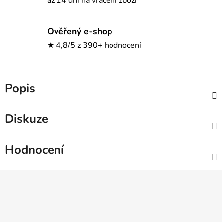
až 14 dní na vrácení zboží
Ověřený e-shop
★ 4,8/5 z 390+ hodnocení
Popis
Diskuze
Hodnocení
Z
á
p
a