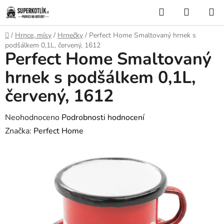
Přejít
Hledat
NÁKUP
na
KOŠÍK
obsah
Domů
/
Hrnce, mísy
/
Hrnečky
/
Perfect Home Smaltovaný hrnek s
podšálkem 0,1L, červený, 1612
Perfect Home Smaltovaný
hrnek s podšálkem 0,1L,
červený, 1612
Průměrné
Neohodnoceno
Podrobnosti hodnocení
hodnocení
Značka:
Perfect Home
produktu
je
0,0
z
5
hvězdiček.