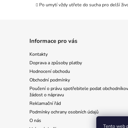
Po umytí vždy utřete do sucha pro delší živ
Z
á
Informace pro vás
p
a
Kontakty
t
Doprava a způsoby platby
í
Hodnocení obchodu
Obchodní podmínky
Poučení o právu spotřebitele podat obchodníkov
žádost o nápravu
Reklamační řád
Podmínky ochrany osobních údajů
O nás
Tento web p