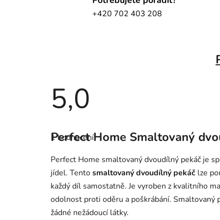
+420 702 403 208
5,0
Průměrné
hodnocení
Perfect Home Smaltovaný dvo
1 hodnocení
produktu
je
5,0
Perfect Home smaltovaný dvoudílný pekáč je spo
z
5
jídel. Tento
smaltovaný dvoudílný pekáč
lze pou
hvězdiček.
každý díl samostatně. Je vyroben z kvalitního m
odolnost proti oděru a poškrábání. Smaltovaný p
žádné nežádoucí látky.