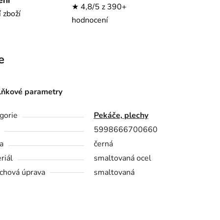
★ 4,8/5 z 390+
í zboží
hodnocení
e
ňkové parametry
gorie
Pekáče, plechy
5998666700660
a
černá
riál
smaltovaná ocel
chová úprava
smaltovaná