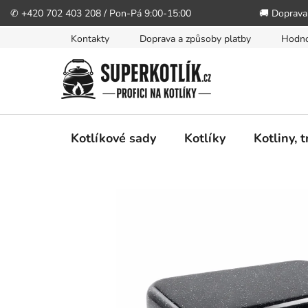
✆ +420 702 403 208 / Pon-Pá 9:00-15:00
🚚 Doprava
Přejít
Kontakty
Doprava a způsoby platby
Hodno
na
obsah
Kotlíkové sady
Kotlíky
Kotliny, 