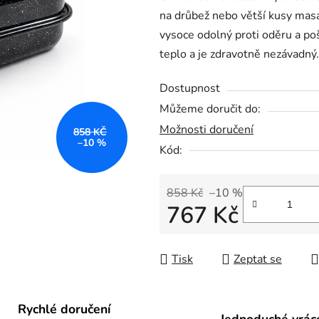
na drůbež nebo větší kusy masa
5,0
vysoce odolný proti oděru a po
z
teplo a je zdravotně nezávadný.
5
hvězdiček.
Dostupnost
Můžeme doručit do:
Možnosti doručení
858 KČ
–10 %
Kód:
858 Kč
–10 %
767 Kč
Měrná cena:
Tisk
Zeptat se
Rychlé doručení
Jednoduché vrác