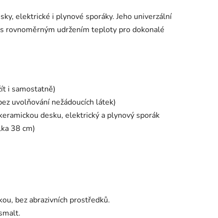
ky, elektrické i plynové sporáky. Jeho univerzální
ů s rovnoměrným udržením teploty pro dokonalé
ít i samostatně)
ez uvolňování nežádoucích látek)
keramickou desku, elektrický a plynový sporák
lka 38 cm)
ou, bez abrazivních prostředků.
smalt.