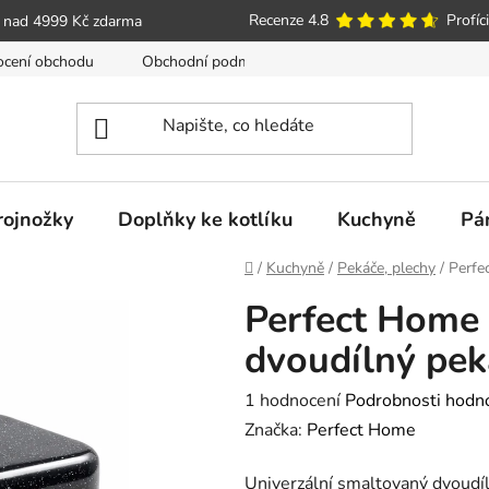
Recenze 4.8
Profíci
 nad 4999 Kč zdarma
cení obchodu
Obchodní podmínky
Poučení o právu spotře
trojnožky
Doplňky ke kotlíku
Kuchyně
Pá
Domů
/
Kuchyně
/
Pekáče, plechy
/
Perfe
Perfect Home
dvoudílný pe
Průměrné
1 hodnocení
Podrobnosti hodn
hodnocení
Značka:
Perfect Home
produktu
Univerzální smaltovaný dvoudíl
je