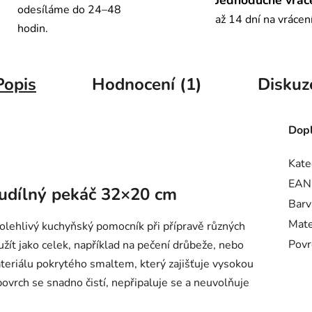
odesíláme do 24–48
až 14 dní na vrácen
hodin.
Popis
Hodnocení (1)
Diskuz
Dopl
Kate
EAN
udílný pekáč 32×20 cm
Barv
Mate
lehlivý kuchyňský pomocník při přípravě různých
Povr
žít jako celek, například na pečení drůbeže, nebo
ateriálu pokrytého smaltem, který zajišťuje vysokou
ovrch se snadno čistí, nepřipaluje se a neuvolňuje