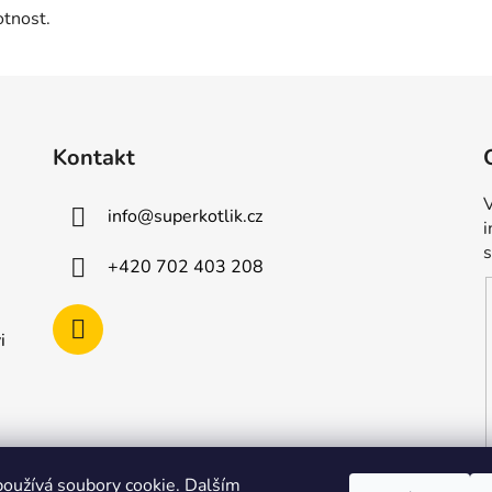
otnost.
Kontakt
V
info
@
superkotlik.cz
+420 702 403 208
i
oužívá soubory cookie. Dalším