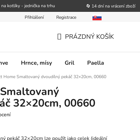
 na kotlíky - jednička na trhu
🔄 14 dní na vrácení zboží
Přihlášení
Registrace
bitele podat obchodníkovi žádost o nápravu
Reklamační řád
PRÁZDNÝ KOŠÍK
NÁKUPNÍ
KOŠÍK
nve
Hrnce, mísy
Gril
Paella
Stolován
ct Home Smaltovaný dvoudílný pekáč 32×20cm, 00660
 Smaltovaný
káč 32×20cm, 00660
ocení
ný pekáč 32×20cm lze použít jako celek (ideální