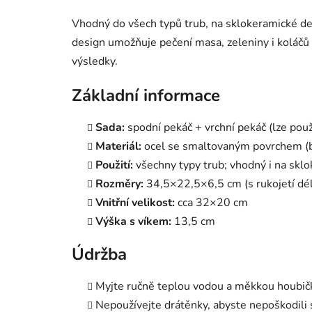
Vhodný do všech typů trub, na sklokeramické des
design umožňuje pečení masa, zeleniny i koláč
výsledky.
Základní informace
Sada:
spodní pekáč + vrchní pekáč (lze použ
Materiál:
ocel se smaltovaným povrchem (b
Použití:
všechny typy trub; vhodný i na sklo
Rozměry:
34,5×22,5×6,5 cm (s rukojetí dé
Vnitřní velikost:
cca 32×20 cm
Výška s víkem:
13,5 cm
Údržba
Myjte ručně teplou vodou a měkkou houbičk
Nepoužívejte drátěnky, abyste nepoškodili 