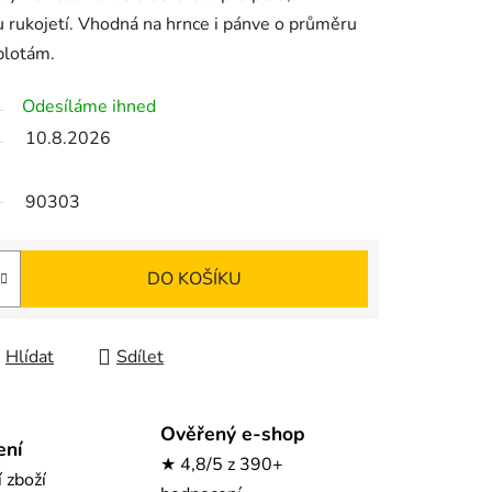
 rukojetí. Vhodná na hrnce i pánve o průměru
plotám.
Odesíláme ihned
10.8.2026
90303
DO KOŠÍKU
Hlídat
Sdílet
Ověřený e-shop
ení
★ 4,8/5 z 390+
í zboží