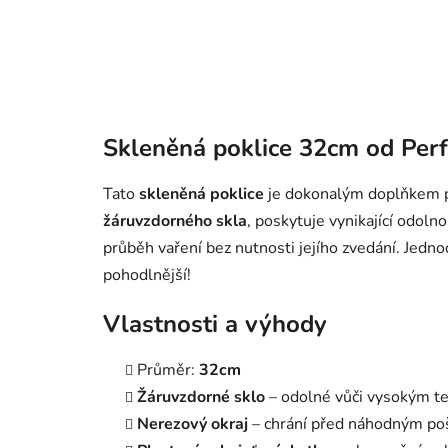
Skleněná poklice 32cm od Per
Tato
skleněná poklice
je dokonalým doplňkem pr
žáruvzdorného skla
, poskytuje vynikající odol
průběh vaření bez nutnosti jejího zvedání. Jedno
pohodlnější!
Vlastnosti a výhody
Průměr:
32cm
Žáruvzdorné sklo
– odolné vůči vysokým te
Nerezový okraj
– chrání před náhodným poš