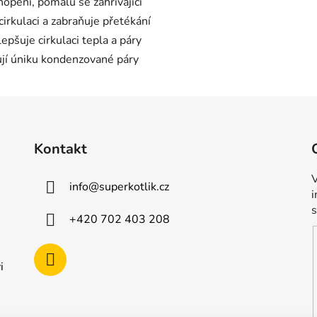
opení, pomalu se zahřívající
cirkulaci a zabraňuje přetékání
epšuje cirkulaci tepla a páry
ují úniku kondenzované páry
Kontakt
V
info
@
superkotlik.cz
+420 702 403 208
i