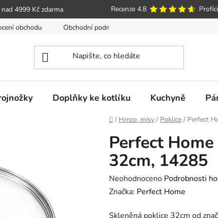
Recenze 4.8
Profíci
 nad 4999 Kč zdarma
cení obchodu
Obchodní podmínky
Poučení o právu spotře
trojnožky
Doplňky ke kotlíku
Kuchyně
Pá
Domů
/
Hrnce, mísy
/
Poklice
/
Perfect H
Perfect Home 
32cm, 14285
Průměrné
Neohodnoceno
Podrobnosti ho
hodnocení
Značka:
Perfect Home
produktu
Skleněná poklice 32cm od znač
je