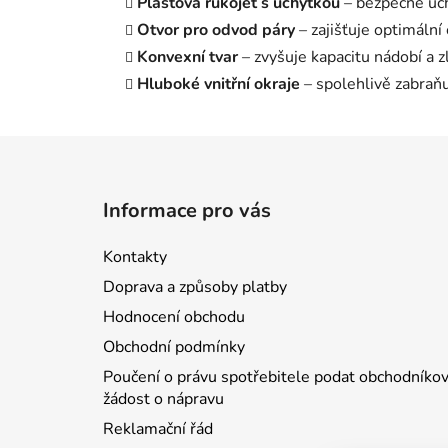
Plastová rukojeť s úchytkou
– bezpečné uch
Otvor pro odvod páry
– zajišťuje optimální 
Konvexní tvar
– zvyšuje kapacitu nádobí a zl
Hluboké vnitřní okraje
– spolehlivě zabraň
Z
á
Informace pro vás
p
a
Kontakty
t
Doprava a způsoby platby
í
Hodnocení obchodu
Obchodní podmínky
Poučení o právu spotřebitele podat obchodníkov
žádost o nápravu
Reklamační řád