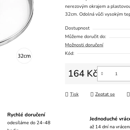
nerezovým okrajem a plastovou
0,0
32cm. Odolná vůči vysokým te
z
5
Dostupnost
hvězdiček.
Můžeme doručit do:
Možnosti doručení
Kód:
164 Kč
Měrná cena:
Tisk
Zeptat se
Rychlé doručení
Jednoduché vrác
odesíláme do 24–48
až 14 dní na vrácen