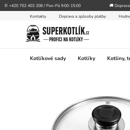
✆ +420 702 403 208 / Pon-Pá 9:00-15:00
🚚 Doprava
Přejít
Kontakty
Doprava a způsoby platby
Hodno
na
obsah
Kotlíkové sady
Kotlíky
Kotliny, 