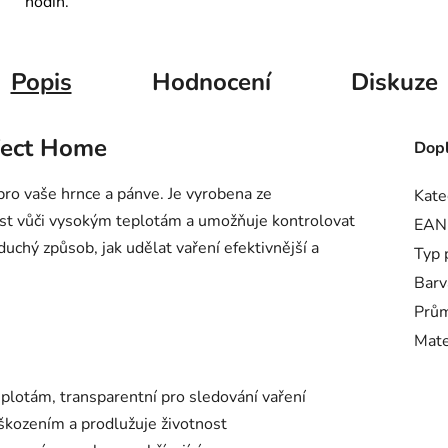
hodin.
Popis
Hodnocení
Diskuze
fect Home
Dopl
o vaše hrnce a pánve. Je vyrobena ze
Kate
nost vůči vysokým teplotám a umožňuje kontrolovat
EAN
duchý způsob, jak udělat vaření efektivnější a
Typ 
Barv
Prů
Mate
plotám, transparentní pro sledování vaření
kozením a prodlužuje životnost