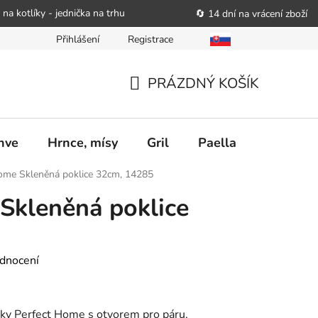
 na kotlíky - jednička na trhu
🔄 14 dní na vrácení zboží
Přihlášení
Registrace
bitele podat obchodníkovi žádost o nápravu
Reklamační řád
PRÁZDNÝ KOŠÍK
NÁKUPNÍ
KOŠÍK
nve
Hrnce, mísy
Gril
Paella
Stolován
ome Skleněná poklice 32cm, 14285
Skleněná poklice
dnocení
ky Perfect Home s otvorem pro páru,