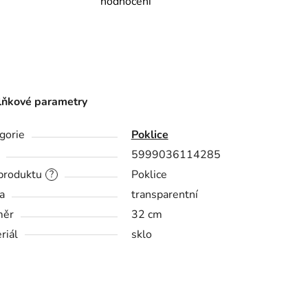
hodnocení
ňkové parametry
gorie
Poklice
5999036114285
produktu
Poklice
?
a
transparentní
měr
32 cm
riál
sklo