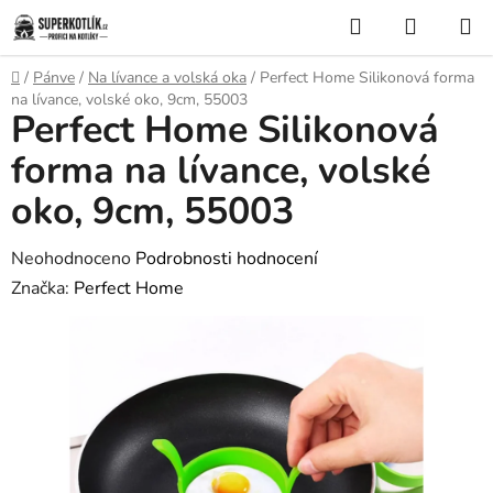
Přejít
Hledat
NÁKUP
na
KOŠÍK
obsah
Domů
/
Pánve
/
Na lívance a volská oka
/
Perfect Home Silikonová forma
na lívance, volské oko, 9cm, 55003
Perfect Home Silikonová
forma na lívance, volské
oko, 9cm, 55003
Průměrné
Neohodnoceno
Podrobnosti hodnocení
hodnocení
Značka:
Perfect Home
produktu
je
0,0
z
5
hvězdiček.