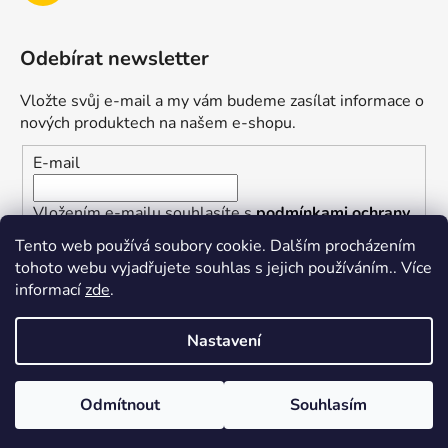
Odebírat newsletter
Vložte svůj e-mail a my vám budeme zasílat informace o
nových produktech na našem e-shopu.
E-mail
Vložením e-mailu souhlasíte s
podmínkami ochrany
osobních údajů
Tento web používá soubory cookie. Dalším procházením
tohoto webu vyjadřujete souhlas s jejich používáním.. Více
PŘIHLÁSIT SE
informací
zde
.
Nastavení
Vytvořil Shoptet
Odmítnout
Souhlasím
Copyright 2026
superkotlik.cz
. Všechna práva
vyhrazena.