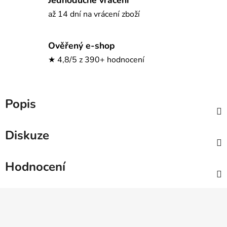
až 14 dní na vrácení zboží
Ověřený e-shop
★ 4,8/5 z 390+ hodnocení
Popis
Diskuze
Hodnocení
Z
á
p