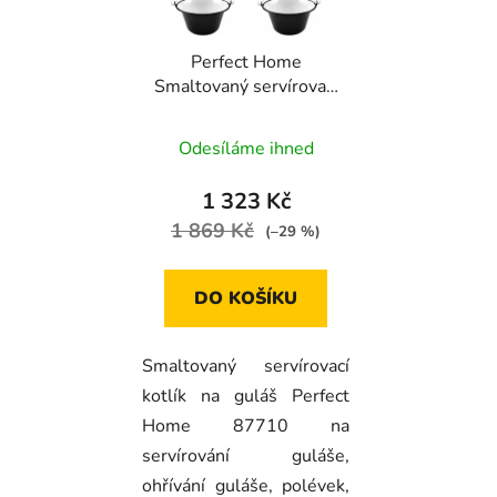
Perfect Home
Smaltovaný servírovací
kotlík na guláš 0,8l, 6ks,
87710
Odesíláme ihned
1 323 Kč
1 869 Kč
(–29 %)
DO KOŠÍKU
Smaltovaný servírovací
kotlík na guláš Perfect
Home 87710 na
servírování guláše,
ohřívání guláše, polévek,