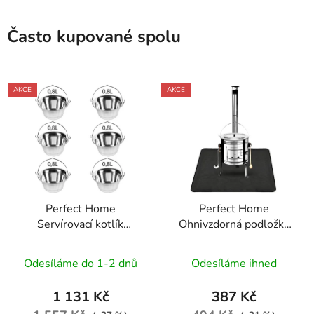
Často kupované spolu
AKCE
AKCE
Perfect Home
Perfect Home
Servírovací kotlík
Ohnivzdorná podložka
nerezový 0,8L, 6ks,
pod kotlík 122x76cm,
12141
černá, 73561
Odesíláme do 1-2 dnů
Odesíláme ihned
1 131 Kč
387 Kč