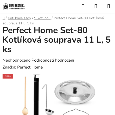
Přejít
Hledat
NÁKUP
na
KOŠÍK
obsah
Domů
/
Kotlíkové sady
/
S kotlinou
/
Perfect Home Set-80 Kotlíková
souprava 11 L, 5 ks
Perfect Home Set-80
Kotlíková souprava 11 L, 5
ks
Průměrné
Neohodnoceno
Podrobnosti hodnocení
hodnocení
Značka:
Perfect Home
produktu
AKCE
je
0,0
z
5
hvězdiček.