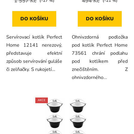
1 557 Kč
494 Kč
(–27 %)
(–21 %)
DO KOŠÍKU
DO KOŠÍKU
Servírovací kotlík Perfect
Ohnivzdorná podložka
Home 12141 nerezový,
pod kotlík Perfect Home
představuje efektní
73561 chrání podlahu
způsob servírování guláše
pod kotlíkem před
či zelňačky. S rukojetí...
znečištěním. Z
ohnivzdorného...
AKCE