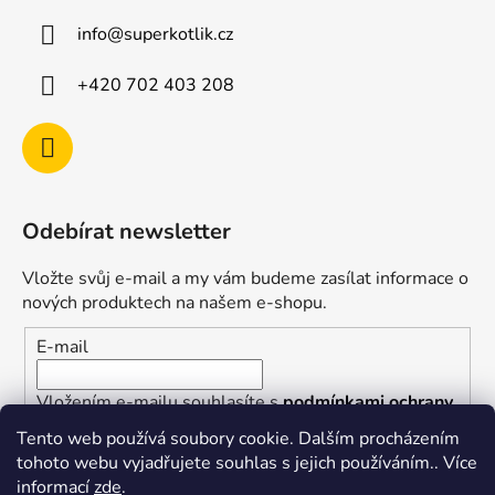
info
@
superkotlik.cz
+420 702 403 208
Odebírat newsletter
Vložte svůj e-mail a my vám budeme zasílat informace o
nových produktech na našem e-shopu.
E-mail
Vložením e-mailu souhlasíte s
podmínkami ochrany
osobních údajů
Tento web používá soubory cookie. Dalším procházením
tohoto webu vyjadřujete souhlas s jejich používáním.. Více
PŘIHLÁSIT SE
informací
zde
.