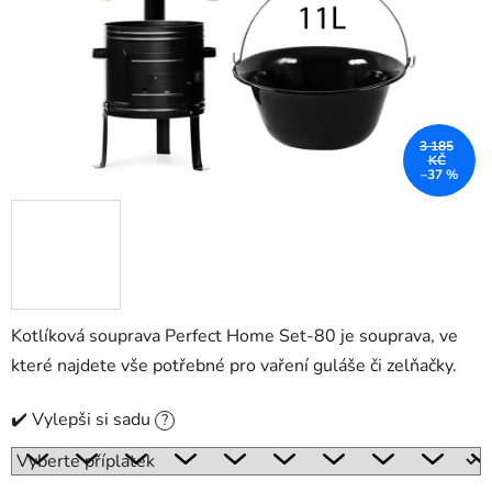
3 185
KČ
–37 %
Kotlíková souprava Perfect Home Set-80 je souprava, ve
které najdete vše potřebné pro vaření guláše či zelňačky.
✔️ Vylepši si sadu
?