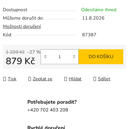
Dostupnost
Odesíláme ihned
Můžeme doručit do:
11.8.2026
Možnosti doručení
Kód:
87387
1 209 Kč
–27 %
DO KOŠÍKU
879 Kč
Měrná cena:
Tisk
Zeptat se
Hlídat
Sdílet
Potřebujete poradit?
+420 702 403 208
Rychlé doručení