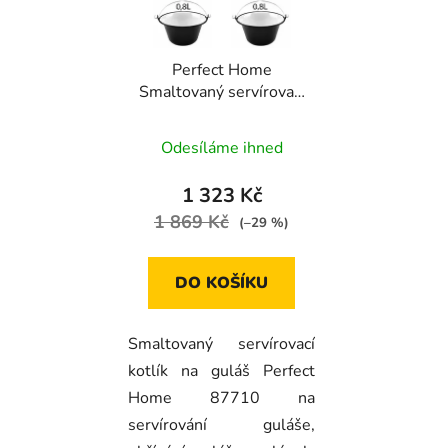
Perfect Home
Smaltovaný servírovací
kotlík na guláš 0,8l, 6ks,
87710
Odesíláme ihned
1 323 Kč
1 869 Kč
(–29 %)
DO KOŠÍKU
Smaltovaný servírovací
kotlík na guláš Perfect
Home 87710 na
servírování guláše,