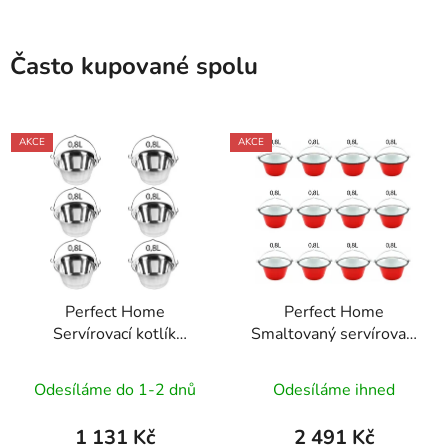
Často kupované spolu
AKCE
AKCE
Perfect Home
Perfect Home
Servírovací kotlík
Smaltovaný servírovací
nerezový 0,8L, 6ks,
kotlík na guláš 0,8l,
12141
12ks, 72111
Odesíláme do 1-2 dnů
Odesíláme ihned
1 131 Kč
2 491 Kč