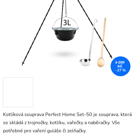
5
hvězdiček.
1 209
KČ
–27 %
Kotlíková souprava Perfect Home Set-50 je souprava, která
se skládá z trojnožky, kotlíku, vařečky a naběračky. Vše
potřebné pro vaření guláše či zelňačky.