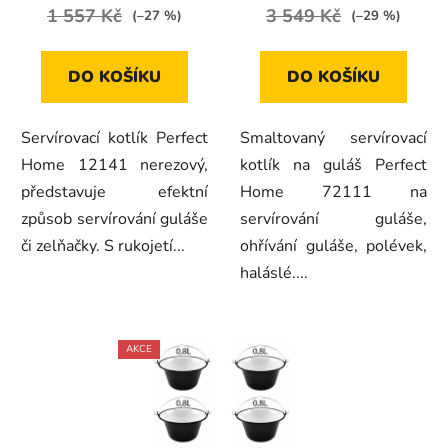
1 557 Kč
3 549 Kč
(–27 %)
(–29 %)
DO KOŠÍKU
DO KOŠÍKU
Servírovací kotlík Perfect
Smaltovaný servírovací
Home 12141 nerezový,
kotlík na guláš Perfect
představuje efektní
Home 72111 na
způsob servírování guláše
servírování guláše,
či zelňačky. S rukojetí...
ohřívání guláše, polévek,
haláslé....
AKCE