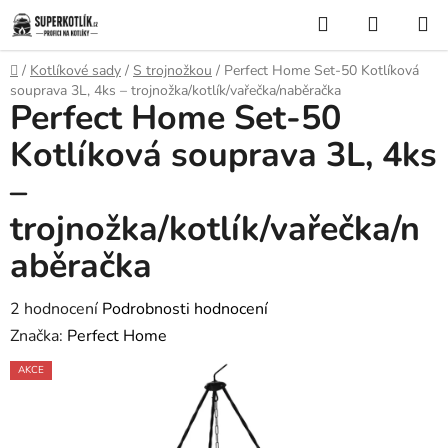
Přejít
Hledat
NÁKUP
na
KOŠÍK
obsah
Domů
/
Kotlíkové sady
/
S trojnožkou
/
Perfect Home Set-50 Kotlíková
souprava 3L, 4ks – trojnožka/kotlík/vařečka/naběračka
Perfect Home Set-50
Kotlíková souprava 3L, 4ks
–
trojnožka/kotlík/vařečka/n
aběračka
Průměrné
2 hodnocení
Podrobnosti hodnocení
hodnocení
Značka:
Perfect Home
produktu
AKCE
je
5,0
z