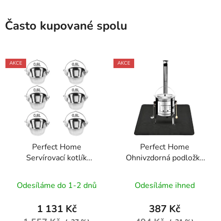
Často kupované spolu
AKCE
AKCE
Perfect Home
Perfect Home
Servírovací kotlík
Ohnivzdorná podložka
nerezový 0,8L, 6ks,
pod kotlík 122x76cm,
12141
černá, 73561
Odesíláme do 1-2 dnů
Odesíláme ihned
1 131 Kč
387 Kč