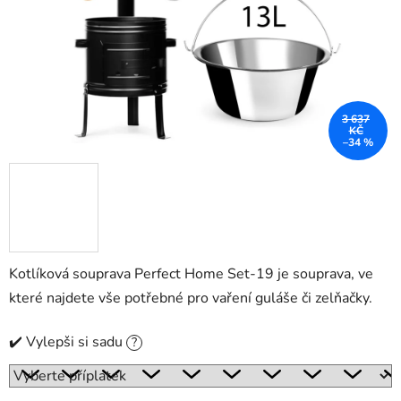
3 637
KČ
–34 %
Kotlíková souprava Perfect Home Set-19 je souprava, ve
které najdete vše potřebné pro vaření guláše či zelňačky.
✔️ Vylepši si sadu
?