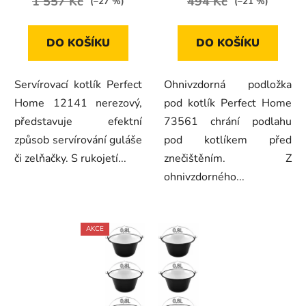
1 557 Kč
494 Kč
(–27 %)
(–21 %)
DO KOŠÍKU
DO KOŠÍKU
Servírovací kotlík Perfect
Ohnivzdorná podložka
Home 12141 nerezový,
pod kotlík Perfect Home
představuje efektní
73561 chrání podlahu
způsob servírování guláše
pod kotlíkem před
či zelňačky. S rukojetí...
znečištěním. Z
ohnivzdorného...
AKCE