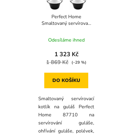
Perfect Home
Smaltovaný servírovací
kotlík na guláš 0,8l, 6ks,
87710
Odesíláme ihned
1 323 Kč
1 869 Kč
(–29 %)
DO KOŠÍKU
Smaltovaný servírovací
kotlík na guláš Perfect
Home 87710 na
servírování guláše,
ohřívání guláše, polévek,