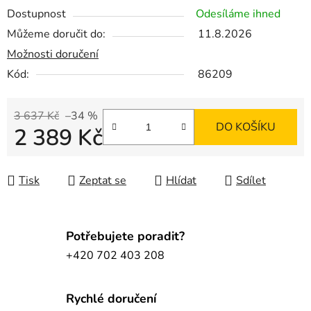
Dostupnost
Odesíláme ihned
Můžeme doručit do:
11.8.2026
Možnosti doručení
Kód:
86209
3 637 Kč
–34 %
DO KOŠÍKU
2 389 Kč
Měrná cena:
Tisk
Zeptat se
Hlídat
Sdílet
Potřebujete poradit?
+420 702 403 208
Rychlé doručení