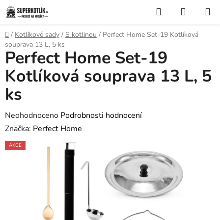
Přejít
Hledat
NÁKUP
na
KOŠÍK
obsah
Domů
/
Kotlíkové sady
/
S kotlinou
/
Perfect Home Set-19 Kotlíková
souprava 13 L, 5 ks
Perfect Home Set-19
Kotlíková souprava 13 L, 5
ks
Průměrné
Neohodnoceno
Podrobnosti hodnocení
hodnocení
Značka:
Perfect Home
produktu
AKCE
je
0,0
z
5
hvězdiček.