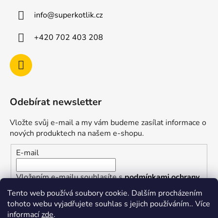
info
@
superkotlik.cz
+420 702 403 208
Odebírat newsletter
Vložte svůj e-mail a my vám budeme zasílat informace o
nových produktech na našem e-shopu.
E-mail
Vložením e-mailu souhlasíte s
podmínkami ochrany
osobních údajů
Tento web používá soubory cookie. Dalším procházením
tohoto webu vyjadřujete souhlas s jejich používáním.. Více
PŘIHLÁSIT SE
informací
zde
.