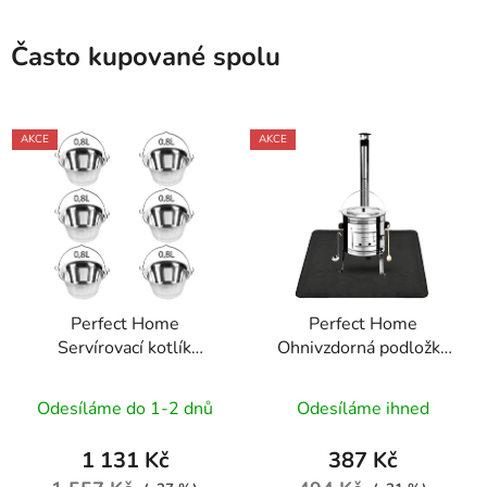
Často kupované spolu
AKCE
AKCE
Perfect Home
Perfect Home
Servírovací kotlík
Ohnivzdorná podložka
nerezový 0,8L, 6ks,
pod kotlík 122x76cm,
12141
černá, 73561
Odesíláme do 1-2 dnů
Odesíláme ihned
1 131 Kč
387 Kč