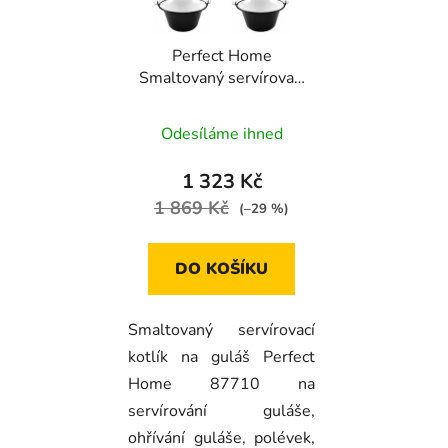
Perfect Home
Smaltovaný servírovací
kotlík na guláš 0,8l, 6ks,
87710
Odesíláme ihned
1 323 Kč
1 869 Kč
(–29 %)
DO KOŠÍKU
Smaltovaný servírovací
kotlík na guláš Perfect
Home 87710 na
servírování guláše,
ohřívání guláše, polévek,