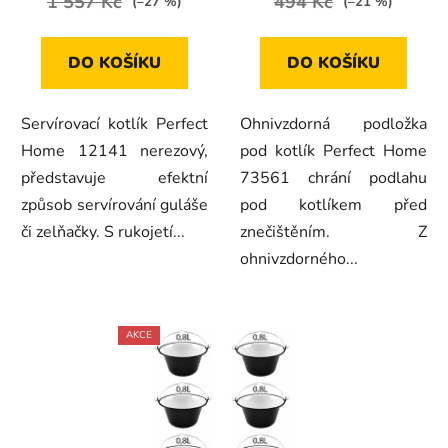
1 557 Kč
494 Kč
(–27 %)
(–21 %)
DO KOŠÍKU
DO KOŠÍKU
Servírovací kotlík Perfect
Ohnivzdorná podložka
Home 12141 nerezový,
pod kotlík Perfect Home
představuje efektní
73561 chrání podlahu
způsob servírování guláše
pod kotlíkem před
či zelňačky. S rukojetí...
znečištěním. Z
ohnivzdorného...
AKCE