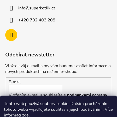
info
@
superkotlik.cz
+420 702 403 208
Odebírat newsletter
Vložte svůj e-mail a my vám budeme zasílat informace o
nových produktech na našem e-shopu.
E-mail
Vložením e-mailu souhlasíte s
podmínkami ochrany
osobních údajů
Tento web používá soubory cookie. Dalším procházením
tohoto webu vyjadřujete souhlas s jejich používáním.. Více
PŘIHLÁSIT SE
informací
zde
.