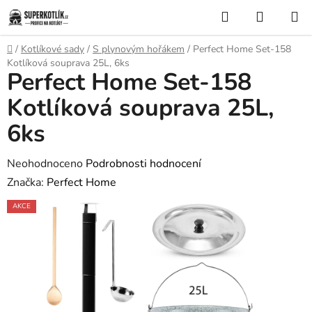
Přejít
Hledat
NÁKUP
na
KOŠÍK
obsah
Domů
/
Kotlíkové sady
/
S plynovým hořákem
/
Perfect Home Set-158
Kotlíková souprava 25L, 6ks
Perfect Home Set-158
Kotlíková souprava 25L,
6ks
Průměrné
Neohodnoceno
Podrobnosti hodnocení
hodnocení
Značka:
Perfect Home
produktu
AKCE
je
0,0
z
5
hvězdiček.