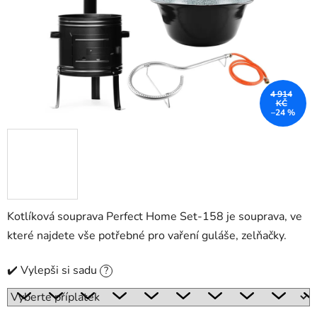
4 914
KČ
–24 %
Kotlíková souprava Perfect Home Set-158 je souprava, ve
které najdete vše potřebné pro vaření guláše, zelňačky.
✔️ Vylepši si sadu
?