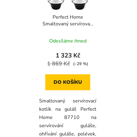
Perfect Home
Smaltovaný servírovací
kotlík na guláš 0,8l, 6ks,
87710
Odesíláme ihned
1 323 Kč
1 869 Kč
(–29 %)
DO KOŠÍKU
Smaltovaný servírovací
kotlík na guláš Perfect
Home 87710 na
servírování guláše,
ohřívání guláše, polévek,