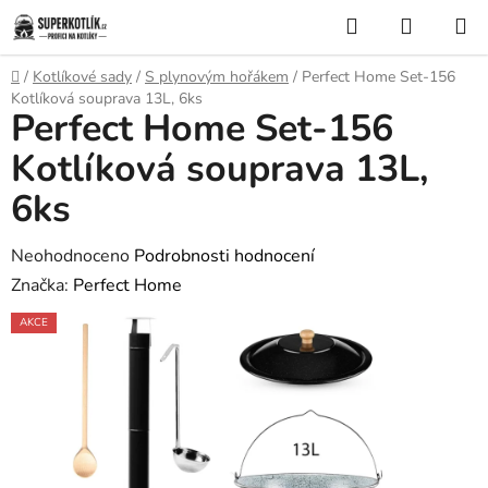
Přejít
Hledat
NÁKUP
na
KOŠÍK
obsah
Domů
/
Kotlíkové sady
/
S plynovým hořákem
/
Perfect Home Set-156
Kotlíková souprava 13L, 6ks
Perfect Home Set-156
Kotlíková souprava 13L,
6ks
Průměrné
Neohodnoceno
Podrobnosti hodnocení
hodnocení
Značka:
Perfect Home
produktu
AKCE
je
0,0
z
5
hvězdiček.