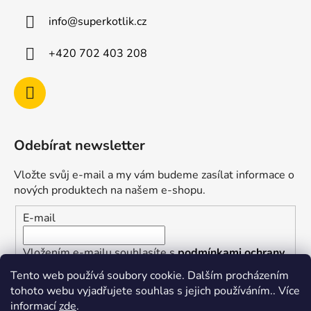
info
@
superkotlik.cz
+420 702 403 208
Odebírat newsletter
Vložte svůj e-mail a my vám budeme zasílat informace o
nových produktech na našem e-shopu.
E-mail
Vložením e-mailu souhlasíte s
podmínkami ochrany
osobních údajů
Tento web používá soubory cookie. Dalším procházením
tohoto webu vyjadřujete souhlas s jejich používáním.. Více
PŘIHLÁSIT SE
informací
zde
.