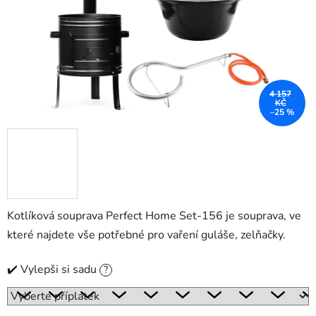
4 157
KČ
–25 %
Kotlíková souprava Perfect Home Set-156 je souprava, ve
které najdete vše potřebné pro vaření guláše, zelňačky.
✔️ Vylepši si sadu
?