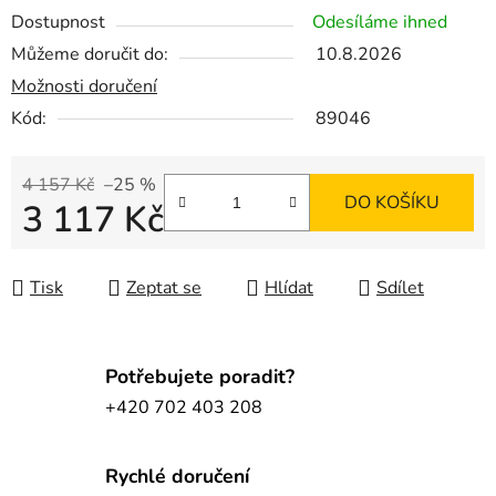
Dostupnost
Odesíláme ihned
Můžeme doručit do:
10.8.2026
Možnosti doručení
Kód:
89046
4 157 Kč
–25 %
DO KOŠÍKU
3 117 Kč
Měrná cena:
Tisk
Zeptat se
Hlídat
Sdílet
Potřebujete poradit?
+420 702 403 208
Rychlé doručení