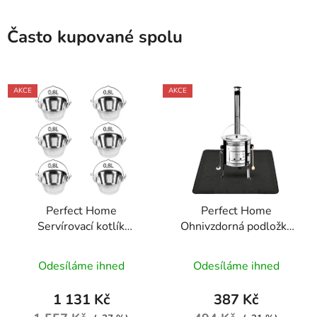
Často kupované spolu
AKCE
AKCE
Perfect Home
Perfect Home
Servírovací kotlík
Ohnivzdorná podložka
nerezový 0,8L, 6ks,
pod kotlík 122x76cm,
12141
černá, 73561
Odesíláme ihned
Odesíláme ihned
1 131 Kč
387 Kč