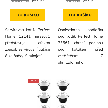
1 557 Kč
494 Kč
(–27 %)
(–21 %)
DO KOŠÍKU
DO KOŠÍKU
Servírovací kotlík Perfect
Ohnivzdorná podložka
Home 12141 nerezový,
pod kotlík Perfect Home
představuje efektní
73561 chrání podlahu
způsob servírování guláše
pod kotlíkem před
či zelňačky. S rukojetí...
znečištěním. Z
ohnivzdorného...
AKCE