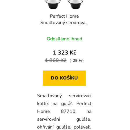
Perfect Home
Smaltovaný servírovací
kotlík na guláš 0,8l, 6ks,
87710
Odesíláme ihned
1 323 Kč
1 869 Kč
(–29 %)
DO KOŠÍKU
Smaltovaný servírovací
kotlík na guláš Perfect
Home 87710 na
servírování guláše,
ohřívání guláše, polévek,