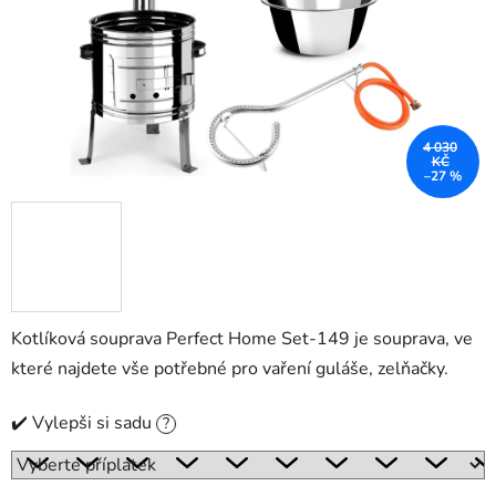
4 030
KČ
–27 %
Kotlíková souprava Perfect Home Set-149 je souprava, ve
které najdete vše potřebné pro vaření guláše, zelňačky.
✔️ Vylepši si sadu
?