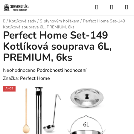
Přejít
Hledat
NÁKUP
na
KOŠÍK
obsah
Domů
/
Kotlíkové sady
/
S plynovým hořákem
/
Perfect Home Set-149
Kotlíková souprava 6L, PREMIUM, 6ks
Perfect Home Set-149
Kotlíková souprava 6L,
PREMIUM, 6ks
Průměrné
Neohodnoceno
Podrobnosti hodnocení
hodnocení
Značka:
Perfect Home
produktu
AKCE
je
0,0
z
5
hvězdiček.