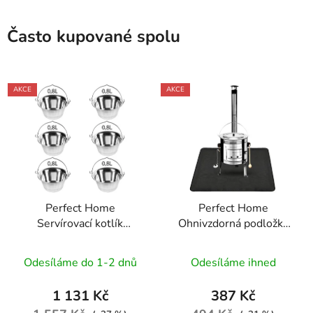
Často kupované spolu
AKCE
AKCE
Perfect Home
Perfect Home
Servírovací kotlík
Ohnivzdorná podložka
nerezový 0,8L, 6ks,
pod kotlík 122x76cm,
12141
černá, 73561
Odesíláme do 1-2 dnů
Odesíláme ihned
1 131 Kč
387 Kč