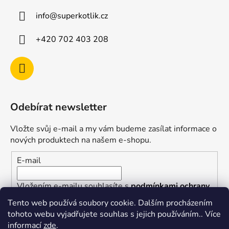
info
@
superkotlik.cz
+420 702 403 208
Odebírat newsletter
Vložte svůj e-mail a my vám budeme zasílat informace o
nových produktech na našem e-shopu.
E-mail
Vložením e-mailu souhlasíte s
podmínkami ochrany
osobních údajů
Tento web používá soubory cookie. Dalším procházením
tohoto webu vyjadřujete souhlas s jejich používáním.. Více
PŘIHLÁSIT SE
informací
zde
.