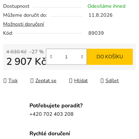
Dostupnost
Odesíláme ihned
Můžeme doručit do:
11.8.2026
Možnosti doručení
Kód:
89039
4 030 Kč
–27 %
DO KOŠÍKU
2 907 Kč
Měrná cena:
Tisk
Zeptat se
Hlídat
Sdílet
Potřebujete poradit?
+420 702 403 208
Rychlé doručení