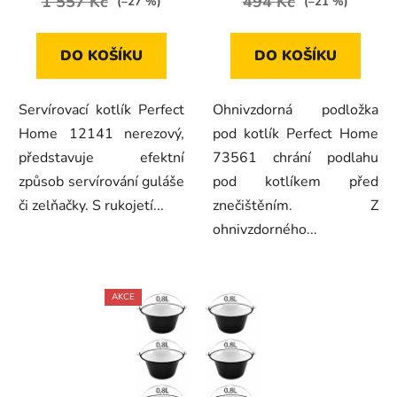
1 557 Kč
494 Kč
(–27 %)
(–21 %)
DO KOŠÍKU
DO KOŠÍKU
Servírovací kotlík Perfect
Ohnivzdorná podložka
Home 12141 nerezový,
pod kotlík Perfect Home
představuje efektní
73561 chrání podlahu
způsob servírování guláše
pod kotlíkem před
či zelňačky. S rukojetí...
znečištěním. Z
ohnivzdorného...
AKCE