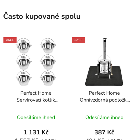
Často kupované spolu
AKCE
AKCE
Perfect Home
Perfect Home
Servírovací kotlík
Ohnivzdorná podložka
nerezový 0,8L, 6ks,
pod kotlík 122x76cm,
12141
černá, 73561
Odesíláme ihned
Odesíláme ihned
1 131 Kč
387 Kč