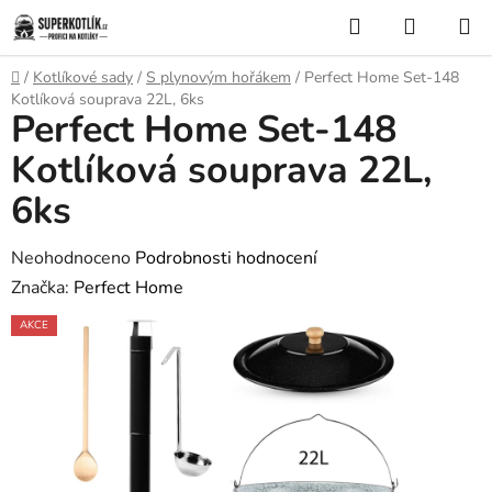
Přejít
Hledat
NÁKUP
na
KOŠÍK
obsah
Domů
/
Kotlíkové sady
/
S plynovým hořákem
/
Perfect Home Set-148
Kotlíková souprava 22L, 6ks
Perfect Home Set-148
Kotlíková souprava 22L,
6ks
Průměrné
Neohodnoceno
Podrobnosti hodnocení
hodnocení
Značka:
Perfect Home
produktu
AKCE
je
0,0
z
5
hvězdiček.