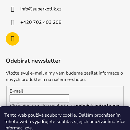
info
@
superkotlik.cz
+420 702 403 208
Odebírat newsletter
Vložte svůj e-mail a my vám budeme zasílat informace o
nových produktech na našem e-shopu.
E-mail
Vložením e-mailu souhlasíte s
podmínkami ochrany
osobních údajů
Tento web používá soubory cookie. Dalším procházením
tohoto webu vyjadřujete souhlas s jejich používáním.. Více
PŘIHLÁSIT SE
informací
zde
.