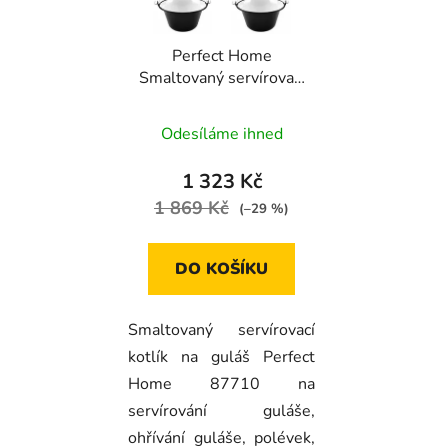
Perfect Home
Smaltovaný servírovací
kotlík na guláš 0,8l, 6ks,
87710
Odesíláme ihned
1 323 Kč
1 869 Kč
(–29 %)
DO KOŠÍKU
Smaltovaný servírovací
kotlík na guláš Perfect
Home 87710 na
servírování guláše,
ohřívání guláše, polévek,