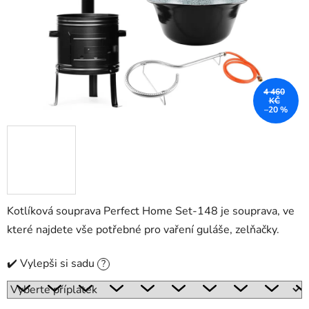
4 460
KČ
–20 %
Kotlíková souprava Perfect Home Set-148 je souprava, ve
které najdete vše potřebné pro vaření guláše, zelňačky.
✔️ Vylepši si sadu
?