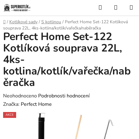
Přejít
Hledat
NÁKUP
na
KOŠÍK
obsah
Domů
/
Kotlíkové sady
/
S kotlinou
/
Perfect Home Set-122 Kotlíková
souprava 22L, 4ks-kotlina/kotlík/vařečka/naběračka
Perfect Home Set-122
Kotlíková souprava 22L,
4ks-
kotlina/kotlík/vařečka/nab
ěračka
Průměrné
Neohodnoceno
Podrobnosti hodnocení
hodnocení
Značka:
Perfect Home
produktu
AKCE
je
0,0
z