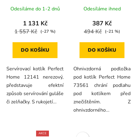
12141
černá, 73561
Odesíláme do 1-2 dnů
Odesíláme ihned
1 131 Kč
387 Kč
1 557 Kč
494 Kč
(–27 %)
(–21 %)
DO KOŠÍKU
DO KOŠÍKU
Servírovací kotlík Perfect
Ohnivzdorná podložka
Home 12141 nerezový,
pod kotlík Perfect Home
představuje efektní
73561 chrání podlahu
způsob servírování guláše
pod kotlíkem před
či zelňačky. S rukojetí...
znečištěním. Z
ohnivzdorného...
AKCE