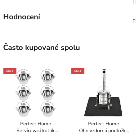
Hodnocení
Často kupované spolu
AKCE
AKCE
Perfect Home
Perfect Home
Servírovací kotlík
Ohnivzdorná podložka
nerezový 0,8L, 6ks,
pod kotlík 122x76cm,