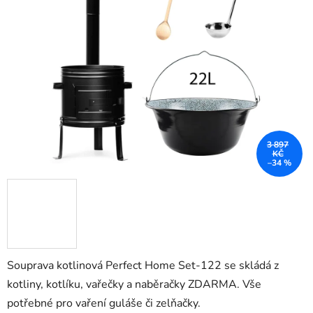
5
hvězdiček.
3 897
KČ
–34 %
Souprava kotlinová Perfect Home Set-122 se skládá z
kotliny, kotlíku, vařečky a naběračky ZDARMA. Vše
potřebné pro vaření guláše či zelňačky.