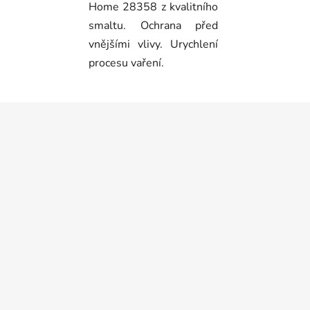
Home 28358 z kvalitního
smaltu. Ochrana před
vnějšími vlivy. Urychlení
procesu vaření.
Z
á
p
a
t
í