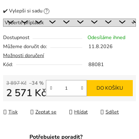
✔️ Vylepši si sadu
?
Dostupnost
Odesíláme ihned
Můžeme doručit do:
11.8.2026
Možnosti doručení
Kód:
88081
3 897 Kč
–34 %
DO KOŠÍKU
2 571 Kč
Měrná cena:
Tisk
Zeptat se
Hlídat
Sdílet
Potřebujete poradit?