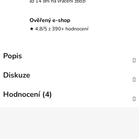
až 14 dní na vrácení zboží
Ověřený e-shop
★ 4,8/5 z 390+ hodnocení
Popis
Diskuze
Hodnocení (4)
Z
á
p
a