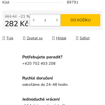
Kód:
89791
361 Kč
–21 %
DO KOŠÍKU
282 Kč
Měrná cena:
Tisk
Zeptat se
Hlídat
Sdílet
Potřebujete poradit?
+420 702 403 208
Rychlé doručení
odesíláme do 24–48 hodin.
Jednoduché vrácení