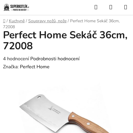
Přejít
Hledat
NÁKUP
na
KOŠÍK
obsah
Domů
/
Kuchyně
/
Soupravy nožů, nože
/
Perfect Home Sekáč 36cm,
72008
Perfect Home Sekáč 36cm,
72008
Průměrné
4 hodnocení
Podrobnosti hodnocení
hodnocení
Značka:
Perfect Home
produktu
je
5,0
z
5
hvězdiček.